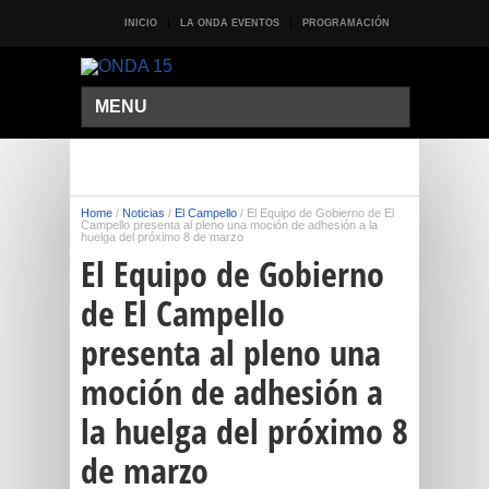
INICIO
LA ONDA EVENTOS
PROGRAMACIÓN
MENU
Home
/
Noticias
/
El Campello
/
El Equipo de Gobierno de El
Campello presenta al pleno una moción de adhesión a la
huelga del próximo 8 de marzo
El Equipo de Gobierno
de El Campello
presenta al pleno una
moción de adhesión a
la huelga del próximo 8
de marzo