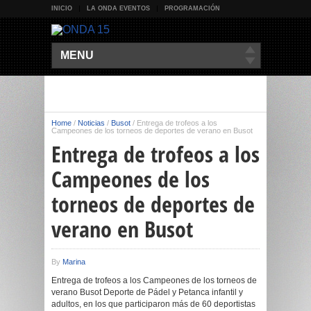
INICIO
LA ONDA EVENTOS
PROGRAMACIÓN
MENU
Home
/
Noticias
/
Busot
/
Entrega de trofeos a los
Campeones de los torneos de deportes de verano en Busot
Entrega de trofeos a los
Campeones de los
torneos de deportes de
verano en Busot
By
Marina
Entrega de trofeos a los Campeones de los torneos de
verano Busot Deporte de Pádel y Petanca infantil y
adultos, en los que participaron más de 60 deportistas