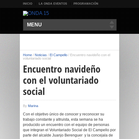
INICIO
LA ONDA EVENTOS
PROGRAMACIÓN
MENU
Home
/
Noticias
/
El Campello
/
Encuentro navideño con el
voluntariado social
Encuentro navideño
con el voluntariado
social
By
Marina
Con el objetivo único de conocer y reconocer su
trabajo constante y altruista, esta semana se ha
producido un encuentro con el equipo de personas
que integran el Voluntariado Social de El Campello por
parte del alcalde Juanjo Berenguer y la concejala de