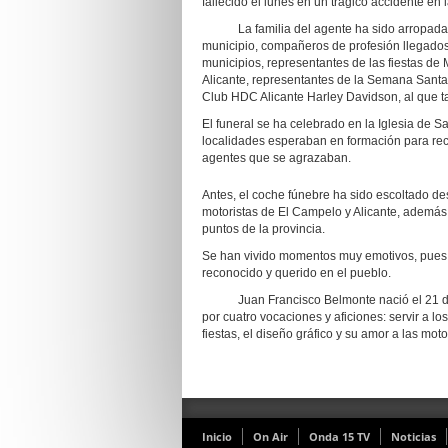
fallecido el lunes en un trágico accidente en 
La familia del agente ha sido arropada por
municipio, compañeros de profesión llegados 
municipios, representantes de las fiestas de 
Alicante, representantes de la Semana Sant
Club HDC Alicante Harley Davidson, al que t
El funeral se ha celebrado en la Iglesia de 
localidades esperaban en formación para reci
agentes que se agrazaban.
Antes, el coche fúnebre ha sido escoltado des
motoristas de El Campelo y Alicante, ademá
puntos de la provincia.
Se han vivido momentos muy emotivos, pues
reconocido y querido en el pueblo.
Juan Francisco Belmonte nació el 21 de 
por cuatro vocaciones y aficiones: servir a l
fiestas, el diseño gráfico y su amor a las moto
Inicio
On Air
Onda 15 TV
Noticias