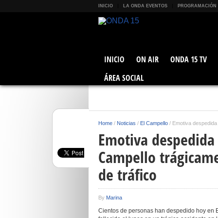
INICIO
LA ONDA EVENTOS
PROGRAMACIÓN
INICIO
ON AIR
ONDA 15 TV
ÁREA SOCIAL
Home
/
Noticias
/
El Campello
/
Emotiva despedida a
Emotiva despedida a
Campello trágicame
de tráfico
By
Marina
Cientos de personas han despedido hoy en El