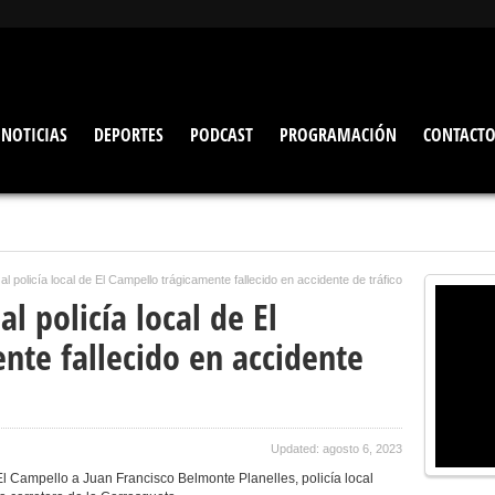
NOTICIAS
DEPORTES
PODCAST
PROGRAMACIÓN
CONTACT
l policía local de El Campello trágicamente fallecido en accidente de tráfico
l policía local de El
nte fallecido en accidente
Updated: agosto 6, 2023
 Campello a Juan Francisco Belmonte Planelles, policía local