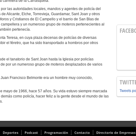
la carretera de la Carrasqueta.
 las autoridades locales, mandos y agentes de policía del
de Alicante, Elche, Torrevieja, Guardamar, Sant Joan y otros
Moros y Cristianos de El Campello y el barrio de San Blas de
a campellera y un numeroso grupo de moteros pertenecientes al
FACEB
ambién pertenecía.
Santa Teresa, en cuya plaza decenas de policías de diversas
bir el féretro, que ha sido transportado a hombros por otros
de el tanatorio de Sant Joan hasta la Iglesia por policías
s de por un numeroso grupo de moteros desplazados de varios
 Juan Francisco Belmonte era un hombre muy conocido,
TWITT
Tweets p
mayo de 1966, hace 57 años. Su vida estuvo siempre marcada
os demás como policía, hacer feliz a la gente desde el mundo de las
s.
Deportes
Podcast
Programación
Contacto
Directorio de Empresas