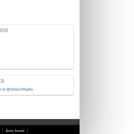
OOK
ER
or el @Onda15Radio.
Área Social