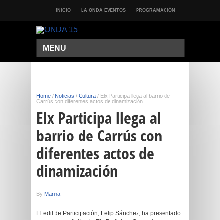
INICIO
LA ONDA EVENTOS
PROGRAMACIÓN
MENU
Home
/
Noticias
/
Cultura
/
Elx Participa llega al barrio de
Carrús con diferentes actos de dinamización
Elx Participa llega al
barrio de Carrús con
diferentes actos de
dinamización
By
Marina
El edil de Participación, Felip Sánchez, ha presentado