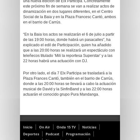
una nueva edición de Elx Participa. Concretamente
este próximo fin de semana se van a realizar actos de
dinamización en dos lugares diferentes, en el Centro
Social de la Baia y en la Plaza Francesc Cantó, ambos
en el barrio de Carrús.
“En la Baia los actos se realizarán el 6 de julio a partir
de las 19:00 horas, donde habrá un pasacalles”, ha
explicado el edil de Participación, quien ha añadido
que a las 20:00 horas se realizará un espectáculo con
teleñecos titulado ‘Mili la reportesa Superstar’ y a las
22 horas habrá una actuación con DJ.
Por otro lado, el día 7 Elx Participa se trasladará a la
Plaza Frances Cantó, también en el barrio de Carrús,
donde a las 20:00 horas se llevará a cabo la actuación
musical de David y la SinfinBand y a las 22:00 horas
actuarán el conocido grupo Pura Mandanga.
Inicio
On Air
Onda 15 TV
Noticias
Deportes
Podcast
Programación