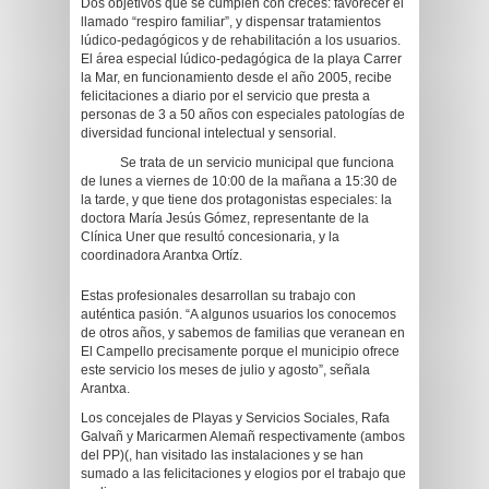
Dos objetivos que se cumplen con creces: favorecer el
llamado “respiro familiar”, y dispensar tratamientos
lúdico-pedagógicos y de rehabilitación a los usuarios.
El área especial lúdico-pedagógica de la playa Carrer
la Mar, en funcionamiento desde el año 2005, recibe
felicitaciones a diario por el servicio que presta a
personas de 3 a 50 años con especiales patologías de
diversidad funcional intelectual y sensorial.
Se trata de un servicio municipal que funciona
de lunes a viernes de 10:00 de la mañana a 15:30 de
la tarde, y que tiene dos protagonistas especiales: la
doctora María Jesús Gómez, representante de la
Clínica Uner que resultó concesionaria, y la
coordinadora Arantxa Ortíz.
Estas profesionales desarrollan su trabajo con
auténtica pasión. “A algunos usuarios los conocemos
de otros años, y sabemos de familias que veranean en
El Campello precisamente porque el municipio ofrece
este servicio los meses de julio y agosto”, señala
Arantxa.
Los concejales de Playas y Servicios Sociales, Rafa
Galvañ y Maricarmen Alemañ respectivamente (ambos
del PP)(, han visitado las instalaciones y se han
sumado a las felicitaciones y elogios por el trabajo que