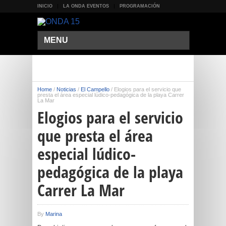
INICIO
LA ONDA EVENTOS
PROGRAMACIÓN
MENU
Home
/
Noticias
/
El Campello
/
Elogios para el servicio que
presta el área especial lúdico-pedagógica de la playa Carrer
La Mar
Elogios para el servicio
que presta el área
especial lúdico-
pedagógica de la playa
Carrer La Mar
By
Marina