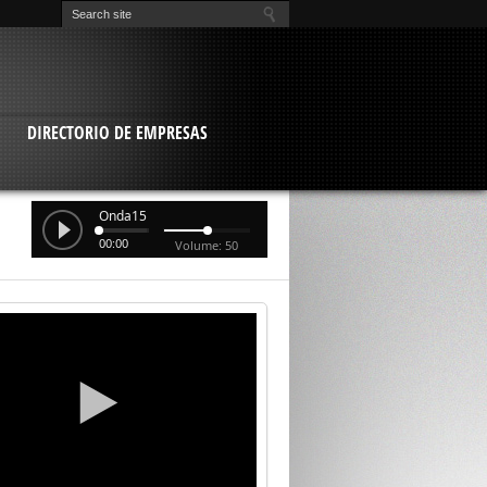
O
DIRECTORIO DE EMPRESAS
Onda15
00:00
Volume: 50