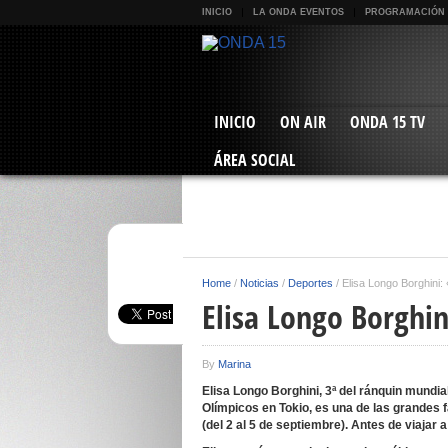
INICIO
LA ONDA EVENTOS
PROGRAMACIÓN
INICIO
ON AIR
ONDA 15 TV
ÁREA SOCIAL
Home
/
Noticias
/
Deportes
/
Elisa Longo Borghini:
Elisa Longo Borghi
By
Marina
Elisa Longo Borghini, 3ª del ránquin mundial
Olímpicos en Tokio, es una de las grandes f
(del 2 al 5 de septiembre). Antes de viajar