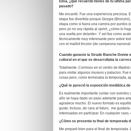
Elisa, ¿qué recuerdo tienes de tu última pa
pasado?
Me encantó. Fue una experiencia preciosa. Er
etapa fue divertida porque Giorgia (Bronzini),
etapa como si fuera una carrera por puntos (
pero yo no soy rápida al sprint, ¿cómo lo hag
una vuelta por delante». Y así fue como acab
técnicamente muy interesante pero sobre tod
con el maillot tricolor (de campeona nacional
Cuando ganaste la Strade Bianche Donne en 2
cultural en el que se desarrollaba la carrer
Totalmente. Corrimos en el centro de Madrid 
para visitar algunos museos y palacios. Fue
cosas pero, como terminaba la temporada, 
¿Qué te pareció la exposición mediática de
Es realmente importante contar con eventos 
año se haya dado un paso adelante para ampl
agradece mucho. El nuevo formato es equili
gusta. Incluso, de cara al futuro, me gustar
interesadas en participar. En cualquier caso, 
¿Cómo se presenta tu final de temporada d
Me preparé bien para el final de temporada.