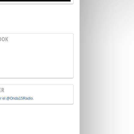
OOK
ER
or el @Onda15Radio.