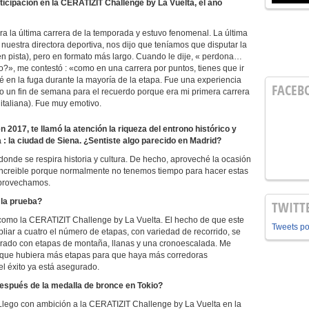
rticipación en la CERATIZIT Challenge by La Vuelta, el año
a la última carrera de la temporada y estuvo fenomenal. La última
 nuestra directora deportiva, nos dijo que teníamos que disputar la
en pista), pero en formato más largo. Cuando le dije, « perdona…
o?», me contestó : «como en una carrera por puntos, tienes que ir
é en la fuga durante la mayoría de la etapa. Fue una experiencia
FACEB
o un fin de semana para el recuerdo porque era mi primera carrera
 italiana). Fue muy emotivo.
017, te llamó la atención la riqueza del entrono histórico y
a : la ciudad de Siena. ¿Sentiste algo parecido en Madrid?
donde se respira historia y cultura. De hecho, aproveché la ocasión
 increible porque normalmente no tenemos tiempo para hacer estas
aprovechamos.
 la prueba?
TWITT
como la CERATIZIT Challenge by La Vuelta. El hecho de que este
Tweets p
iar a cuatro el número de etapas, con variedad de recorrido, se
brado con etapas de montaña, llanas y una cronoescalada. Me
ía que hubiera más etapas para que haya más corredoras
el éxito ya está asegurado.
espués de la medalla de bronce en Tokio?
 Llego con ambición a la CERATIZIT Challenge by La Vuelta en la