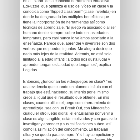
en el “stand” de la conocida herramienta educativa
EdPuzzle, que optimiza el uso del vídeo en clase y la
conocida como “flipped classroom” (clase invertida) en
donde ha desgranado los múltiples beneficios que
tiene la incorporación de herramientas así como
técnicas de aprendizaje. “El juego va asociado o al ser
humano desde siempre, sobre todo en las edades
tempranas, pero casi nunca lo veíamos asociado a la
enseñanza. Parece que, aprender y divertirse son dos
verbos que no pueden ir juntos. Me alegra decir que
nada más lejos de la realidad. Además, no está solo
limitado a la edad infantil: a todos nos gusta jugar y
aprender tengamos la edad que tengamos”, explica
Legidos.
Entonces, ¿funcionan los videojuegos en clase? “Es
una evidencia que cuando un alumno disfruta con el
trabajo que está haciendo, su interés por el mismo
crece al igual que el resultado que obtiene. En mis
clases, cuando utilizo el juego como herramienta de
aprendizaje, sea con un Break Out, con Minecraft o
cualquier otro juego digital, el entusiasmo por venir a
clase es algo tangible, están motivados y con ganas de
investigar y aprender y sus calificaciones suben, así
como la asimilación del conocimiento. Lo trabajan
ellos y se queda para siempre. Y si hay competición y