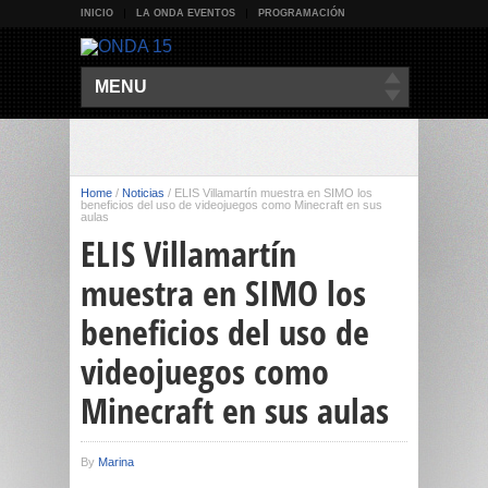
INICIO
LA ONDA EVENTOS
PROGRAMACIÓN
MENU
Home
/
Noticias
/
ELIS Villamartín muestra en SIMO los
beneficios del uso de videojuegos como Minecraft en sus
aulas
ELIS Villamartín
muestra en SIMO los
beneficios del uso de
videojuegos como
Minecraft en sus aulas
By
Marina