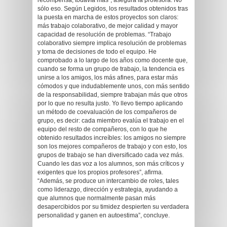
recompensa, todavía más”, asegura la profesora. No
sólo eso. Según Legidos, los resultados obtenidos tras
la puesta en marcha de estos proyectos son claros:
más trabajo colaborativo, de mejor calidad y mayor
capacidad de resolución de problemas. “Trabajo
colaborativo siempre implica resolución de problemas
y toma de decisiones de todo el equipo. He
comprobado a lo largo de los años como docente que,
cuando se forma un grupo de trabajo, la tendencia es
unirse a los amigos, los más afines, para estar más
cómodos y que indudablemente unos, con más sentido
de la responsabilidad, siempre trabajan más que otros
por lo que no resulta justo. Yo llevo tiempo aplicando
un método de coevaluación de los compañeros de
grupo, es decir: cada miembro evalúa el trabajo en el
equipo del resto de compañeros, con lo que he
obtenido resultados increíbles: los amigos no siempre
son los mejores compañeros de trabajo y con esto, los
grupos de trabajo se han diversificado cada vez más.
Cuando les das voz a los alumnos, son más críticos y
exigentes que los propios profesores”, afirma.
“Además, se produce un intercambio de roles, tales
como liderazgo, dirección y estrategia, ayudando a
que alumnos que normalmente pasan más
desapercibidos por su timidez despierten su verdadera
personalidad y ganen en autoestima”, concluye.