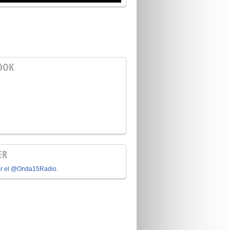
OOK
ER
or el @Onda15Radio.