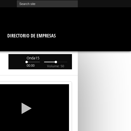
O
DIRECTORIO DE EMPRESAS
Onda15
00:00
Volume: 50