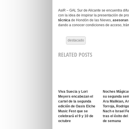
AsiR – GAL Sur de Alicante se encuentra difu
con la idea de inspirar la presentación de p
técnica
de Hondón de las Nieves,
asesoran
dando a conocer condiciones de acceso, trámit
destacado
RELATED POSTS
Viva Suecia y Lori
Noches Mágica
Meyers encabezan el
su segunda se
cartel de la segunda
Ara Malikian, A
edición de Oasis Elche
Torroja, Rodrig
Music Fest que se
Nach e Israel F
celebrará el 9 y 10 de
tras el éxito del
octubre
de semana