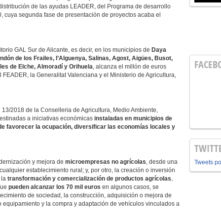
distribución de las ayudas LEADER, del Programa de desarrollo
, cuya segunda fase de presentación de proyectos acaba el
ritorio GAL Sur de Alicante, es decir, en los municipios de
Daya
dón de los Frailes, l’Alguenya, Salinas, Agost, Aigües, Busot,
FACEB
les de Elche, Almoradí y Orihuela
, alcanza el millón de euros
 FEADER, la Generalitat Valenciana y el Ministerio de Agricultura,
3/2018 de la Conselleria de Agricultura, Medio Ambiente,
destinadas a iniciativas económicas
instaladas en municipios de
de favorecer la ocupación, diversificar las economías locales y
TWITT
odernización y mejora de
microempresas no agrícolas
, desde una
Tweets p
ualquier establecimiento rural; y, por otro, la creación o inversión
 la
transformación y comercialización de productos agrícolas
,
que
pueden alcanzar los 70 mil euros
en algunos casos, se
ecimiento de sociedad, la construcción, adquisición o mejora de
 equipamiento y la compra y adaptación de vehículos vinculados a