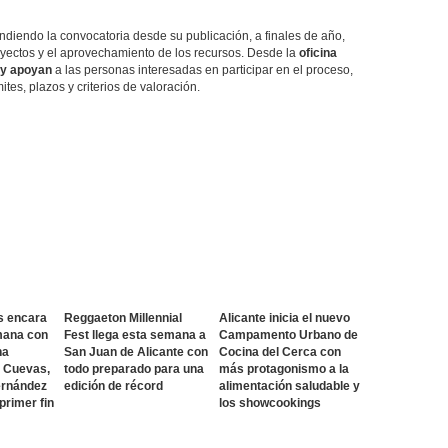
ndiendo la convocatoria desde su publicación, a finales de año,
royectos y el aprovechamiento de los recursos. Desde la
oficina
 y apoyan
a las personas interesadas en participar en el proceso,
es, plazos y criterios de valoración.
s encara
Reggaeton Millennial
Alicante inicia el nuevo
mana con
Fest llega esta semana a
Campamento Urbano de
na
San Juan de Alicante con
Cocina del Cerca con
o Cuevas,
todo preparado para una
más protagonismo a la
ernández
edición de récord
alimentación saludable y
 primer fin
los showcookings