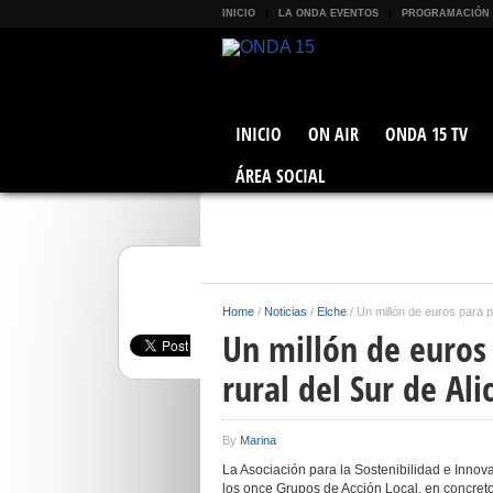
INICIO
LA ONDA EVENTOS
PROGRAMACIÓN
INICIO
ON AIR
ONDA 15 TV
ÁREA SOCIAL
Home
/
Noticias
/
Elche
/
Un millón de euros para po
Un millón de euros 
rural del Sur de Ali
By
Marina
La Asociación para la Sostenibilidad e Innov
los once Grupos de Acción Local, en concret