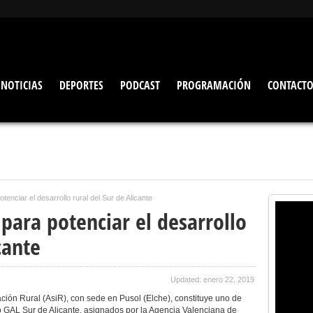
NOTICIAS
DEPORTES
PODCAST
PROGRAMACIÓN
CONTACT
tenciar el desarrollo rural del Sur de Alicante
para potenciar el desarrollo
cante
Updated: enero 22, 2019
ación Rural (AsiR), con sede en Pusol (Elche), constituye uno de
o GAL Sur de Alicante, asignados por la Agencia Valenciana de