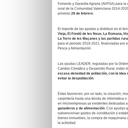
Fomento y Garantía Agraria (AVFGA) para la 
rural de la Comunidad Valenciana 2014-2020
próximo
28 de febrero
.
El importe de las ayudas a distribuir en el ter
Vieja, El Fondó de les Neus, La Romana, Hon
La Torre de les Maçanes y las partidas rura
para el periodo 2019-2021, financiadas por el
Pesca y Alimentación.
Las ayudas LEADER, reguladas por la Orden 1
Cambio Climático y Desarrollo Rural, están 
escasa densidad de población, con la idea 
evitar la despoblación
.
Éstas favorecen, por un lado, la creación, m
carpintería hasta una tienda de informática o c
en microempresas ya existentes dedicadas a
ganaderos y de alimentación
. Con ayudas 
subvencionan gastos de constitución y establ
bienes inmuebles, la compra de maquinaria o
la actividad.