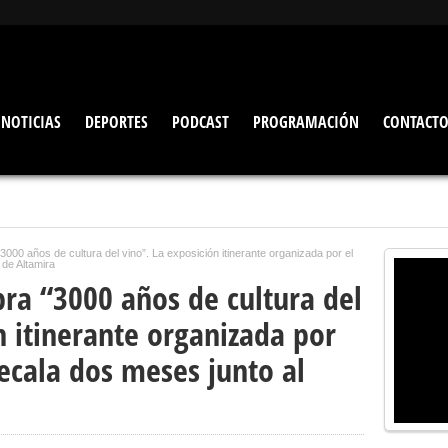
NOTICIAS
DEPORTES
PODCAST
PROGRAMACIÓN
CONTACT
3000 años de cultura del vino”. La exposición itinerante organizada por el
de Altamira
ra “3000 años de cultura del
n itinerante organizada por
ecala dos meses junto al