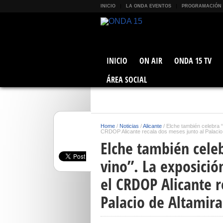
INICIO
LA ONDA EVENTOS
PROGRAMACIÓN
INICIO
ON AIR
ONDA 15 TV
ÁREA SOCIAL
Home
/
Noticias
/
Alicante
/
Elche también celebra “
CRDOP Alicante recala dos meses junto al Palacio 
Elche también celeb
vino”. La exposició
el CRDOP Alicante r
Palacio de Altamira