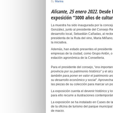
By
Marina
Alicante, 25 enero 2022
. Desde 
exposición “3000 años de cultur
La muestra ha sido inaugurada por la conceja
González, junto al presidente del Consejo R
desarrollo local, Sebastián Cañadas, al rect
presidenta de la Ruta del vino, Maria Miñano
la iniciativa.
Además, han estado presentes el presidente d
empresas de la ciudad, como Grupo Antón, o 
estación agronómica de la Conselleria.
Para el presidente del consejo, “
era importan
provincia por su patrimonio histórico
” y el a
también para poner en valor el patrimonio arq
su desarrollo económico y social
”. Aprovecha
las piezas de su colección para marcar un pos
La exposición cuenta el devenir histórico y 
para ello recurre a ilustraciones contemporán
La exposición se ha instalado en Cases de l
de la oficina de turismo del parque municipal
de marzo.