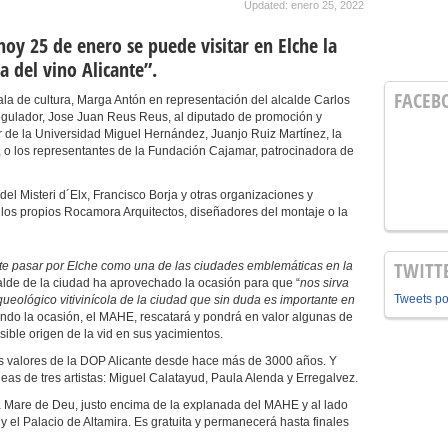
Updated: enero 25, 2022
hoy 25 de enero se puede visitar en Elche la
a del vino Alicante”.
FACEB
la de cultura, Marga Antón en representación del alcalde Carlos
egulador, Jose Juan Reus Reus, al diputado de promoción y
or de la Universidad Miguel Hernández, Juanjo Ruiz Martínez, la
, o los representantes de la Fundación Cajamar, patrocinadora de
el Misteri d´Elx, Francisco Borja y otras organizaciones y
los propios Rocamora Arquitectos, diseñadores del montaje o la
TWITT
te pasar por Elche como una de las ciudades emblemáticas en la
lcalde de la ciudad ha aprovechado la ocasión para que “
nos sirva
Tweets p
ueológico vitivinícola de la ciudad que sin duda es importante en
ndo la ocasión, el MAHE, rescatará y pondrá en valor algunas de
ible origen de la vid en sus yacimientos.
los valores de la DOP Alicante desde hace más de 3000 años. Y
eas de tres artistas: Miguel Calatayud, Paula Alenda y Erregalvez.
a Mare de Deu, justo encima de la explanada del MAHE y al lado
 y el Palacio de Altamira. Es gratuita y permanecerá hasta finales