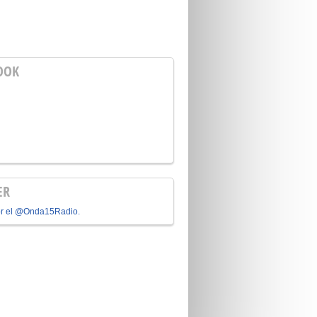
OOK
ER
or el @Onda15Radio.