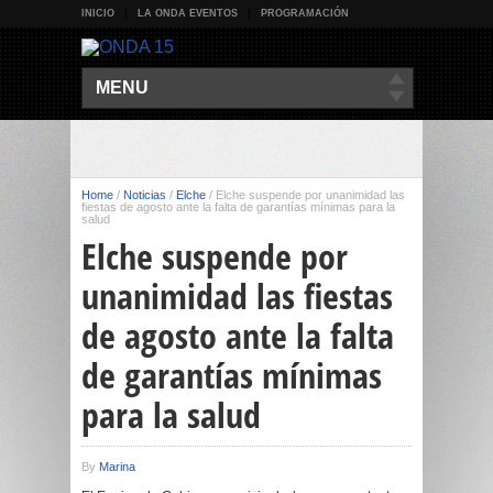
INICIO
LA ONDA EVENTOS
PROGRAMACIÓN
MENU
Home
/
Noticias
/
Elche
/
Elche suspende por unanimidad las
fiestas de agosto ante la falta de garantías mínimas para la
salud
Elche suspende por
unanimidad las fiestas
de agosto ante la falta
de garantías mínimas
para la salud
By
Marina