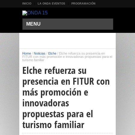
INICIO
LA ONDA EVENTOS
PROGRAMACIÓN
MENU
Home
/
Noticias
/
Elche
/
Elche refuerza su presencia en
FITUR con más promoción e innovadoras propuestas para el
turismo familiar
Elche refuerza su
presencia en FITUR con
más promoción e
innovadoras
propuestas para el
turismo familiar