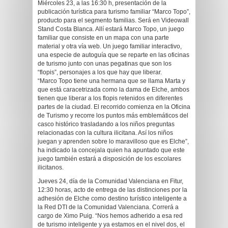
Miércoles 23, a las 16:30 h, presentación de la
publicación turística para turismo familiar “Marco Topo”,
producto para el segmento familias. Será en Videowall
Stand Costa Blanca. Allí estará Marco Topo, un juego
familiar que consiste en un mapa con una parte
material y otra vía web. Un juego familiar interactivo,
una especie de autoguía que se reparte en las oficinas
de turismo junto con unas pegatinas que son los
“flopis”, personajes a los que hay que liberar.
“Marco Topo tiene una hermana que se llama Marta y
que está caracetrizada como la dama de Elche, ambos
tienen que liberar a los flopis retenidos en diferentes
partes de la ciudad. El recorrido comienza en la Oficina
de Turismo y recorre los puntos más emblemáticos del
casco histórico trasladando a los niños preguntas
relacionadas con la cultura ilicitana. Así los niños
juegan y aprenden sobre lo maravilloso que es Elche”,
ha indicado la concejala quien ha apuntado que este
juego también estará a disposición de los escolares
ilicitanos.
Jueves 24, día de la Comunidad Valenciana en Fitur,
12:30 horas, acto de entrega de las distinciones por la
adhesión de Elche como destino turístico inteligente a
la Red DTI de la Comunidad Valenciana. Correrá a
cargo de Ximo Puig. “Nos hemos adherido a esa red
de turismo inteligente y ya estamos en el nivel dos, el