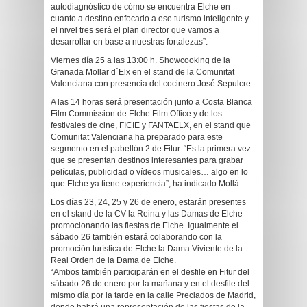
autodiagnóstico de cómo se encuentra Elche en
cuanto a destino enfocado a ese turismo inteligente y
el nivel tres será el plan director que vamos a
desarrollar en base a nuestras fortalezas”.
Viernes día 25 a las 13:00 h. Showcooking de la
Granada Mollar d´Elx en el stand de la Comunitat
Valenciana con presencia del cocinero José Sepulcre.
A las 14 horas será presentación junto a Costa Blanca
Film Commission de Elche Film Office y de los
festivales de cine, FICIE y FANTAELX, en el stand que
Comunitat Valenciana ha preparado para este
segmento en el pabellón 2 de Fitur. “Es la primera vez
que se presentan destinos interesantes para grabar
películas, publicidad o vídeos musicales… algo en lo
que Elche ya tiene experiencia”, ha indicado Mollà.
Los días 23, 24, 25 y 26 de enero, estarán presentes
en el stand de la CV la Reina y las Damas de Elche
promocionando las fiestas de Elche. Igualmente el
sábado 26 también estará colaborando con la
promoción turística de Elche la Dama Viviente de la
Real Orden de la Dama de Elche.
“Ambos también participarán en el desfile en Fitur del
sábado 26 de enero por la mañana y en el desfile del
mismo día por la tarde en la calle Preciados de Madrid,