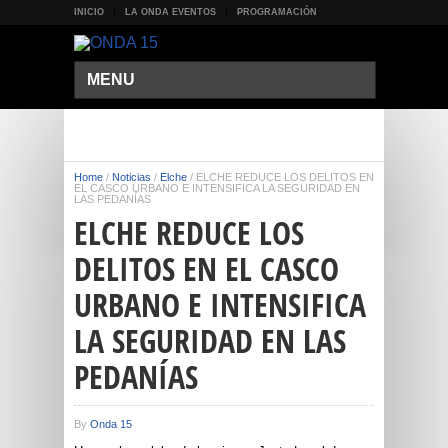
INICIO
LA ONDA EVENTOS
PROGRAMACIÓN
MENU
Home
/
Noticias
/
Elche
/
ELCHE REDUCE LOS DELITOS EN
EL CASCO URBANO E INTENSIFICA LA SEGURIDAD EN
LAS PEDANÍAS
ELCHE REDUCE LOS
DELITOS EN EL CASCO
URBANO E INTENSIFICA
LA SEGURIDAD EN LAS
PEDANÍAS
By
Onda 15