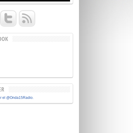
OOK
ER
or el @Onda15Radio.