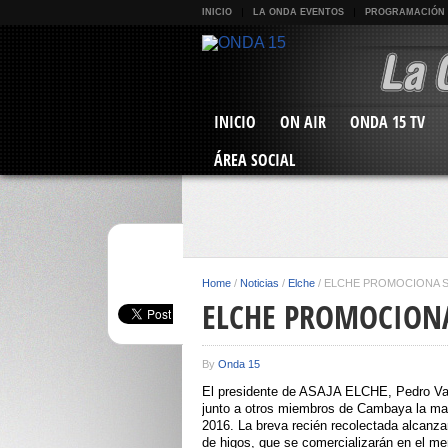
INICIO
LA ONDA EVENTOS
PROGRAMACIÓN
INICIO
ON AIR
ONDA 15 TV
ÁREA SOCIAL
Home
/
Noticias
/
Elche
/
ELCHE PROMOCIONA S
ELCHE PROMOCIONA
By
Onda 15
El presidente de ASAJA ELCHE, Pedro Valer
junto a otros miembros de Cambaya la ma
2016. La breva recién recolectada alcanza
de higos, que se comercializarán en el m