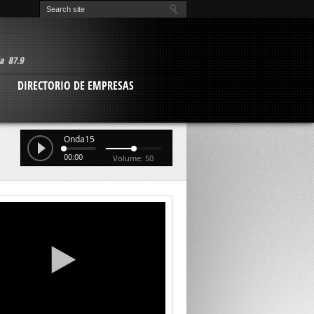
O
DIRECTORIO DE EMPRESAS
Onda15
00:00
Volume: 50