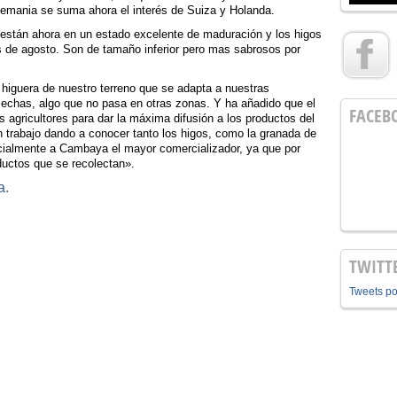
lemania se suma ahora el interés de Suiza y Holanda.
 están ahora en un estado excelente de maduración y los higos
os de agosto. Son de tamaño inferior pero mas sabrosos por
la higuera de nuestro terreno que se adapta a nuestras
sechas, algo que no pasa en otras zonas. Y ha añadido que el
FACEB
agricultores para dar la máxima difusión a los productos del
 trabajo dando a conocer tanto los higos, como la granada de
cialmente a Cambaya el mayor comercializador, ya que por
oductos que se recolectan».
TWITT
Tweets p