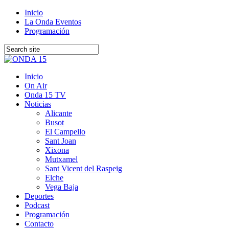
Inicio
La Onda Eventos
Programación
Inicio
On Air
Onda 15 TV
Noticias
Alicante
Busot
El Campello
Sant Joan
Xixona
Mutxamel
Sant Vicent del Raspeig
Elche
Vega Baja
Deportes
Podcast
Programación
Contacto