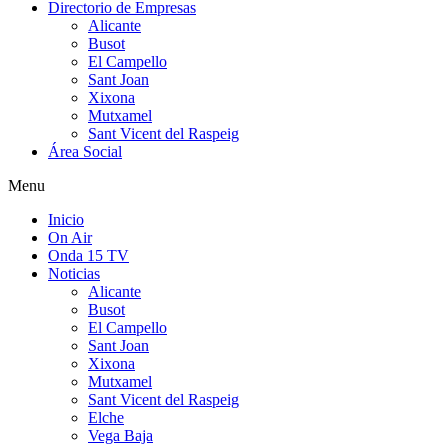
Directorio de Empresas
Alicante
Busot
El Campello
Sant Joan
Xixona
Mutxamel
Sant Vicent del Raspeig
Área Social
Menu
Inicio
On Air
Onda 15 TV
Noticias
Alicante
Busot
El Campello
Sant Joan
Xixona
Mutxamel
Sant Vicent del Raspeig
Elche
Vega Baja