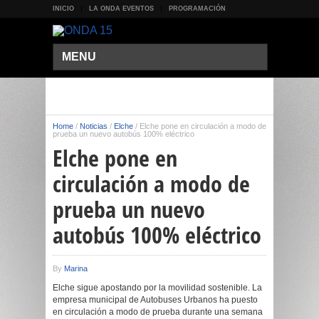
INICIO
LA ONDA EVENTOS
PROGRAMACIÓN
MENU
Home
/
Noticias
/
Elche
/
Elche pone en circulación a modo de
prueba un nuevo autobús 100% eléctrico
Elche pone en
circulación a modo de
prueba un nuevo
autobús 100% eléctrico
By
Marina
Elche sigue apostando por la movilidad sostenible. La
empresa municipal de Autobuses Urbanos ha puesto
en circulación a modo de prueba durante una semana