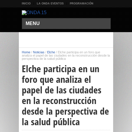
INICIO
LA ONDA EVENTOS
PROGRAMACIÓN
MENU
Home
/
Noticias
/
Elche
/
Elche participa en un foro que
analiza el papel de las ciudades en la reconstrucción desde la
perspectiva de la salud pública
Elche participa en un
foro que analiza el
papel de las ciudades
en la reconstrucción
desde la perspectiva de
la salud pública