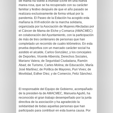
de mama ha vuelto a inundar Elche en una nueva
marea rosa, que se ha recuperado con su carácter
familiar y festivo después de que el año pasado se
realizara exclusivamente de forma virtual por la
pandemia. El Paseo de la Estación ha acogido esta
mañana la XVII edición de la marcha solidaria,
organizada por la Asociación de Mujeres Afectadas por
el Cáncer de Mama de Elche y Comarca (AMACMEC)
en colaboración del Ayuntamiento, con la participación
de más de tres centenares de personas que han
completado un recorrido de cuatro kilómetros. En esta
prueba deportiva con un marcado carácter social ha
asistido el alcalde, Carlos González, y los concejales
de Deportes, Vicente Alberola; Derechos Sociales,
Mariano Valera; de Seguridad Ciudadana, Ramón
Abad; de Turismo, Carles Molina; de Educación, María
José Martínez; de Política de Mayores, Puri Vives; de
Movilidad, Esther Díez, y de Comercio, Feliz Sànchez.
El responsable del Equipo de Gobierno, acompañado
de la presiden-ta de AMACMEC, Manuela Agulló, ha
reconocido el gran trabajo desempeñado por la junta
directiva de la asociación y ha agradecido la
solidaridad de todas aquellas personas que han
participado para contribuir en esta buena causa. Por