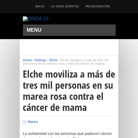
INICIO
LA ONDA EVENTOS
PROGRAMACIÓN
MENU
Home
/
Noticias
/
Elche
/
Elche moviliza a más de tres mil
personas en su marea rosa contra el cáncer de mama
Elche moviliza a más de
tres mil personas en su
marea rosa contra el
cáncer de mama
By
Marina
La solidaridad con las personas que padecen cáncer