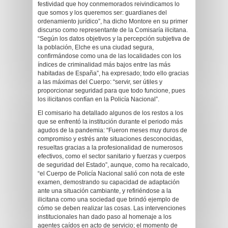
festividad que hoy conmemorados reivindicamos lo
que somos y los queremos ser: guardianes del
ordenamiento jurídico”, ha dicho Montore en su primer
discurso como representante de la Comisaría ilicitana.
“Según los datos objetivos y la percepción subjetiva de
la población, Elche es una ciudad segura,
confirmándose como una de las localidades con los
índices de criminalidad más bajos entre las más
habitadas de España”, ha expresado; todo ello gracias
a las máximas del Cuerpo: “servir, ser útiles y
proporcionar seguridad para que todo funcione, pues
los ilicitanos confían en la Policía Nacional”.
El comisario ha detallado algunos de los restos a los
que se enfrentó la institución durante el periodo más
agudos de la pandemia: “Fueron meses muy duros de
compromiso y estrés ante situaciones desconocidas,
resueltas gracias a la profesionalidad de numerosos
efectivos, como el sector sanitario y fuerzas y cuerpos
de seguridad del Estado”, aunque, como ha recalcado,
“el Cuerpo de Policía Nacional salió con nota de este
examen, demostrando su capacidad de adaptación
ante una situación cambiante, y refiriéndose a la
ilicitana como una sociedad que brindó ejemplo de
cómo se deben realizar las cosas. Las intervenciones
institucionales han dado paso al homenaje a los
agentes caídos en acto de servicio; el momento de