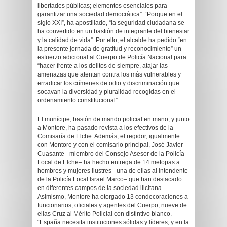
libertades públicas; elementos esenciales para
garantizar una sociedad democrática”. “Porque en el
siglo XXI”, ha apostillado, “la seguridad ciudadana se
ha convertido en un bastión de integrante del bienestar
y la calidad de vida”. Por ello, el alcalde ha pedido “en
la presente jornada de gratitud y reconocimiento” un
esfuerzo adicional al Cuerpo de Policía Nacional para
“hacer frente a los delitos de siempre, atajar las
amenazas que atentan contra los más vulnerables y
erradicar los crímenes de odio y discriminación que
socavan la diversidad y pluralidad recogidas en el
ordenamiento constitucional”.
El munícipe, bastón de mando policial en mano, y junto
a Montore, ha pasado revista a los efectivos de la
Comisaría de Elche. Además, el regidor, igualmente
con Montore y con el comisario principal, José Javier
Cuasante –miembro del Consejo Asesor de la Policía
Local de Elche– ha hecho entrega de 14 metopas a
hombres y mujeres ilustres –una de ellas al intendente
de la Policía Local Israel Marco– que han destacado
en diferentes campos de la sociedad ilicitana.
Asimismo, Montore ha otorgado 13 condecoraciones a
funcionarios, oficiales y agentes del Cuerpo, nueve de
ellas Cruz al Mérito Policial con distintivo blanco.
“España necesita instituciones sólidas y líderes, y en la