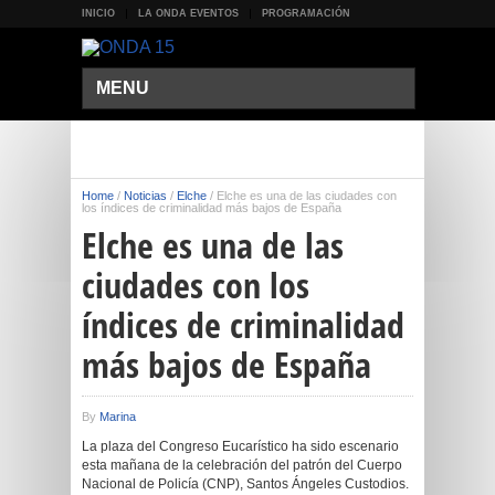
INICIO
LA ONDA EVENTOS
PROGRAMACIÓN
MENU
Home
/
Noticias
/
Elche
/
Elche es una de las ciudades con
los índices de criminalidad más bajos de España
Elche es una de las
ciudades con los
índices de criminalidad
más bajos de España
By
Marina
La plaza del Congreso Eucarístico ha sido escenario
esta mañana de la celebración del patrón del Cuerpo
Nacional de Policía (CNP), Santos Ángeles Custodios.