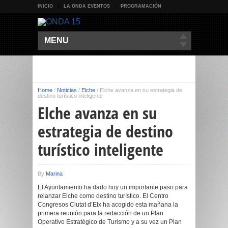
INICIO
LA ONDA EVENTOS
PROGRAMACIÓN
MENU
Home
/
Noticias
/
Elche
/
Elche avanza en su estrategia de
destino turístico inteligente
Elche avanza en su
estrategia de destino
turístico inteligente
By
Marina
El Ayuntamiento ha dado hoy un importante paso para
relanzar Elche como destino turístico. El Centro
Congresos Ciutat d’Elx ha acogido esta mañana la
primera reunión para la redacción de un Plan
Operativo Estratégico de Turismo y a su vez un Plan