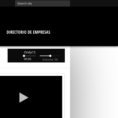
O
DIRECTORIO DE EMPRESAS
Onda15
00:00
Volume: 50