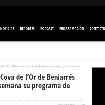
NOTICIAS
DEPORTES
PODCAST
PROGRAMACIÓN
CONTACT
a de l’Or de Beniarrés retoma este fin de semana su programa de visitas
 Cova de l’Or de Beniarrés
 semana su programa de
Updated: marzo 15, 2024