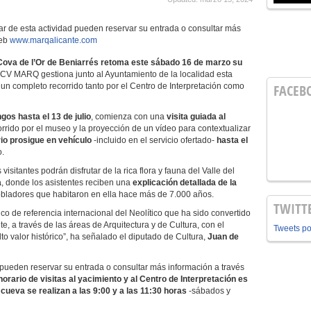
ar de esta actividad pueden reservar su entrada o consultar más
web
www.marqalicante.com
Cova de l’Or de Beniarrés
retoma este sábado 16 de marzo
su
 CV MARQ gestiona junto al Ayuntamiento de la localidad esta
e un completo recorrido tanto por el Centro de Interpretación como
FACEB
os hasta el 13 de julio
, comienza con una
visita guiada al
rrido por el museo y la proyección de un vídeo para contextualizar
ario prosigue en vehículo
-incluido en el servicio ofertado-
hasta el
o.
isitantes podrán disfrutar de la rica flora y fauna del Valle del
a
, donde los asistentes reciben una
explicación detallada de la
bladores que habitaron en ella hace más de 7.000 años.
TWITT
co de referencia internacional del Neolítico que ha sido convertido
e, a través de las áreas de Arquitectura y de Cultura, con el
Tweets p
alto valor histórico”, ha señalado el diputado de Cultura,
Juan de
pueden reservar su entrada o consultar más información a través
horario de visitas al yacimiento y al
Centro de Interpretación es
a cueva se realizan a las 9:00 y a las 11:30 horas
-sábados y