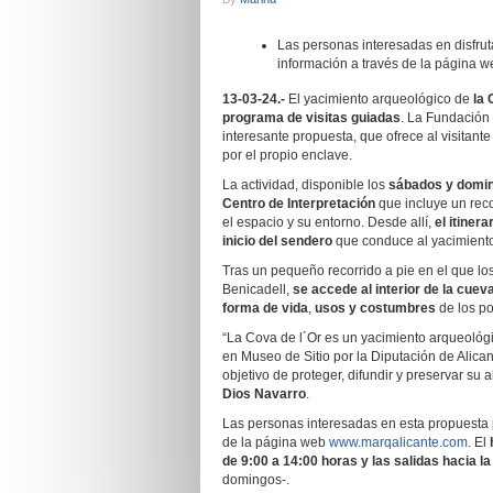
Las personas interesadas en disfrut
información a través de la página 
13-03-24.-
El yacimiento arqueológico de
la 
programa de visitas guiadas
. La Fundación
interesante propuesta, que ofrece al visitant
por el propio enclave.
La actividad, disponible los
sábados y doming
Centro de Interpretación
que incluye un reco
el espacio y su entorno. Desde allí,
el itiner
inicio del sendero
que conduce al yacimient
Tras un pequeño recorrido a pie en el que los v
Benicadell,
se accede al interior de la cuev
forma de vida
,
usos y costumbres
de los po
“La Cova de l´Or es un yacimiento arqueológi
en Museo de Sitio por la Diputación de Alicant
objetivo de proteger, difundir y preservar su 
Dios Navarro
.
Las personas interesadas en esta propuesta 
de la página web
www.marqalicante.com
. El
de 9:00 a 14:00 horas
y las salidas hacia l
domingos-.