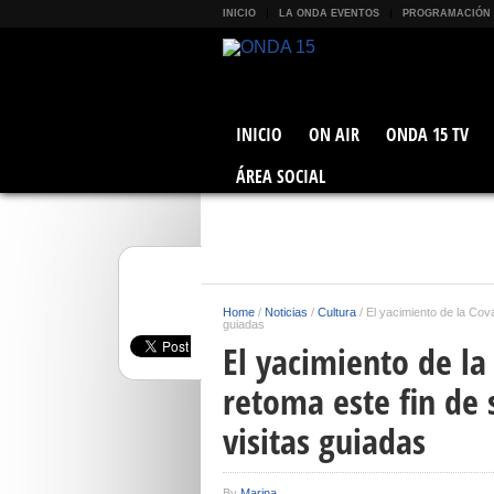
INICIO
LA ONDA EVENTOS
PROGRAMACIÓN
INICIO
ON AIR
ONDA 15 TV
ÁREA SOCIAL
Home
/
Noticias
/
Cultura
/
El yacimiento de la Cov
guiadas
El yacimiento de la
retoma este fin de
visitas guiadas
By
Marina