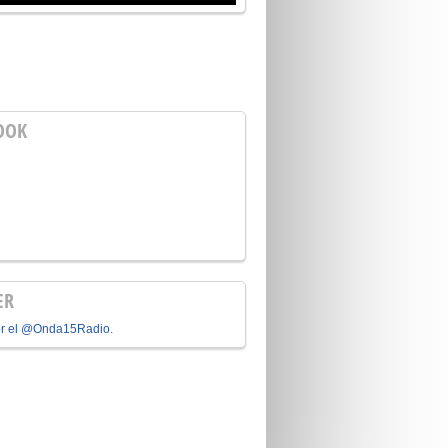
OOK
ER
or el @Onda15Radio.