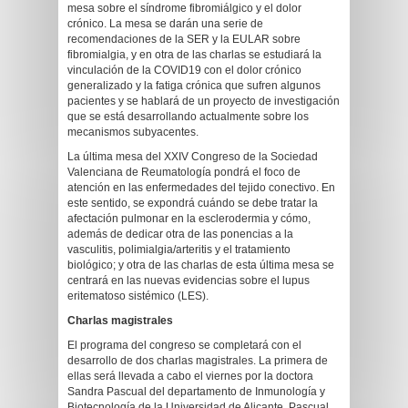
mesa sobre el síndrome fibromiálgico y el dolor
crónico. La mesa se darán una serie de
recomendaciones de la SER y la EULAR sobre
fibromialgia, y en otra de las charlas se estudiará la
vinculación de la COVID19 con el dolor crónico
generalizado y la fatiga crónica que sufren algunos
pacientes y se hablará de un proyecto de investigación
que se está desarrollando actualmente sobre los
mecanismos subyacentes.
La última mesa del XXIV Congreso de la Sociedad
Valenciana de Reumatología pondrá el foco de
atención en las enfermedades del tejido conectivo. En
este sentido, se expondrá cuándo se debe tratar la
afectación pulmonar en la esclerodermia y cómo,
además de dedicar otra de las ponencias a la
vasculitis, polimialgia/arteritis y el tratamiento
biológico; y otra de las charlas de esta última mesa se
centrará en las nuevas evidencias sobre el lupus
eritematoso sistémico (LES).
Charlas magistrales
El programa del congreso se completará con el
desarrollo de dos charlas magistrales. La primera de
ellas será llevada a cabo el viernes por la doctora
Sandra Pascual del departamento de Inmunología y
Biotecnología de la Universidad de Alicante. Pascual