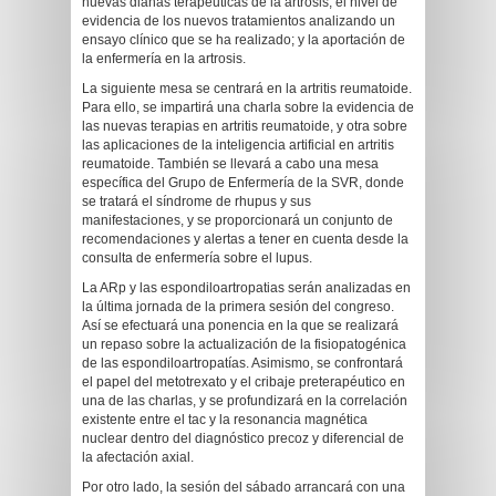
nuevas dianas terapéuticas de la artrosis; el nivel de
evidencia de los nuevos tratamientos analizando un
ensayo clínico que se ha realizado; y la aportación de
la enfermería en la artrosis.
La siguiente mesa se centrará en la artritis reumatoide.
Para ello, se impartirá una charla sobre la evidencia de
las nuevas terapias en artritis reumatoide, y otra sobre
las aplicaciones de la inteligencia artificial en artritis
reumatoide. También se llevará a cabo una mesa
específica del Grupo de Enfermería de la SVR, donde
se tratará el síndrome de rhupus y sus
manifestaciones, y se proporcionará un conjunto de
recomendaciones y alertas a tener en cuenta desde la
consulta de enfermería sobre el lupus.
La ARp y las espondiloartropatias serán analizadas en
la última jornada de la primera sesión del congreso.
Así se efectuará una ponencia en la que se realizará
un repaso sobre la actualización de la fisiopatogénica
de las espondiloartropatías. Asimismo, se confrontará
el papel del metotrexato y el cribaje preterapéutico en
una de las charlas, y se profundizará en la correlación
existente entre el tac y la resonancia magnética
nuclear dentro del diagnóstico precoz y diferencial de
la afectación axial.
Por otro lado, la sesión del sábado arrancará con una