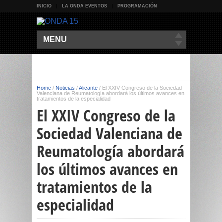
INICIO
LA ONDA EVENTOS
PROGRAMACIÓN
MENU
Home
/
Noticias
/
Alicante
/
El XXIV Congreso de la Sociedad
Valenciana de Reumatología abordará los últimos avances en
tratamientos de la especialidad
El XXIV Congreso de la
Sociedad Valenciana de
Reumatología abordará
los últimos avances en
tratamientos de la
especialidad