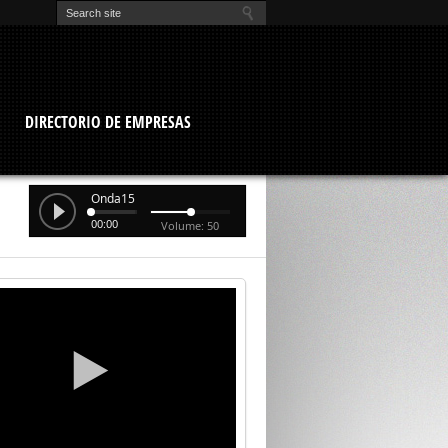
O
DIRECTORIO DE EMPRESAS
Onda15
00:00
Volume: 50