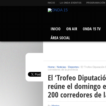
INICIO
LA ONDA EVENTOS
PROGRAMACIÓN
INICIO
ON AIR
ONDA 15 TV
ÁREA SOCIAL
Home
/
Noticias
/
Deportes
/
El ‘Trofeo Diputación
corredores de la provincia
El ‘Trofeo Diputaci
reúne el domingo e
200 corredores de l
By
Marina