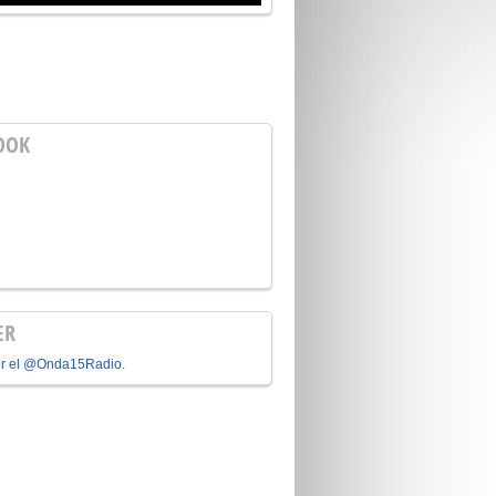
OOK
ER
or el @Onda15Radio.