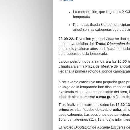
La competición, que llega a su XXXI
temporada
Promesas (hasta 8 años), principiant
años) son las categorías que partici
23-09-22.-
Diversión y deportividad se dan ci
una nueva edición del
‘
Trofeo Diputación de
entre seis y catorce años participarán en esta
de pruebas de esta temporada.
La competición, que
arrancará a las 10:00 
y finalizará en la
Plaça del Mestre
de la loca
llegar a la primera rotonda, donde cambiarán 
“Este evento constituye una pequeña gran pru
lo largo de la temporada han disputado las d
explicado el diputado responsable del área,
ciudadanía a sumarse a esta gran fiesta de
Tras finalizar las carreras, sobre las
12:30-13
primeros clasificados de cada prueba
, así
cada categoría. Las secciones que participar
10 años),
alevines
(11 y 12 años) e
infantile
El
‘Trofeo Diputación de Alicante Escuelas de