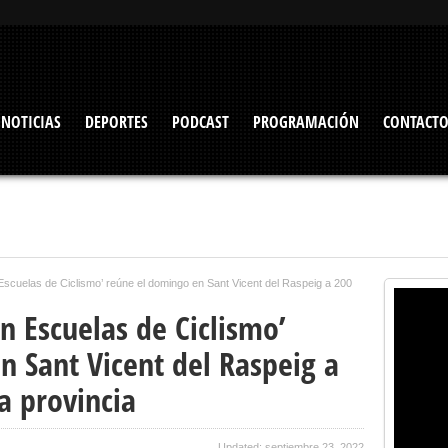
NOTICIAS
DEPORTES
PODCAST
PROGRAMACIÓN
CONTACT
 Escuelas de Ciclismo’ reúne el domingo en Sant Vicent del Raspeig a 200
ón Escuelas de Ciclismo’
n Sant Vicent del Raspeig a
a provincia
Updated: septiembre 23, 2022