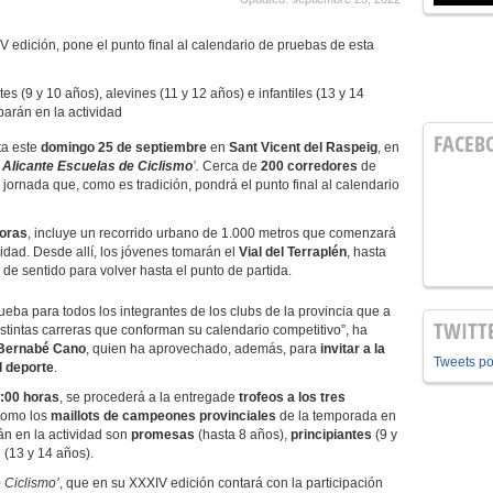
V edición, pone el punto final al calendario de pruebas de esta
es (9 y 10 años), alevines (11 y 12 años) e infantiles (13 y 14
parán en la actividad
FACEB
ta este
domingo 25 de septiembre
en
Sant Vicent del Raspeig
, en
 Alicante Escuelas de Ciclismo
’.
Cerca de
200 corredores
de
 jornada que, como es tradición, pondrá el punto final al calendario
horas
, incluye un recorrido urbano de 1.000 metros que comenzará
lidad. Desde allí, los jóvenes tomarán el
Vial del Terraplén
, hasta
de sentido para volver hasta el punto de partida.
eba para todos los integrantes de los clubs de la provincia que a
TWITT
istintas carreras que conforman su calendario competitivo”, ha
Bernabé Cano
, quien ha aprovechado, además, para
invitar a la
Tweets p
l deporte
.
:00 horas
, se procederá a la entregade
trofeos
a los tres
 como los
maillots de campeones provinciales
de la temporada en
án en la actividad son
promesas
(hasta 8 años),
principiantes
(9 y
s
(13 y 14 años).
 Ciclismo’
, que en su XXXIV edición contará con la participación