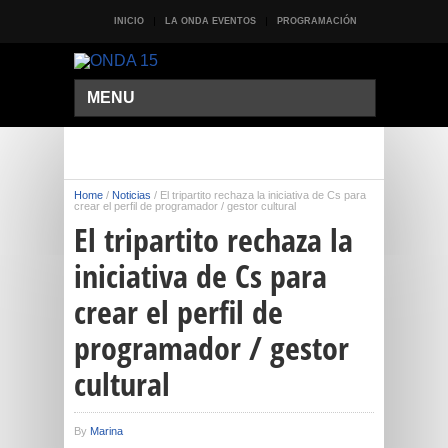
INICIO
LA ONDA EVENTOS
PROGRAMACIÓN
MENU
Home
/
Noticias
/
El tripartito rechaza la iniciativa de Cs para
crear el perfil de programador / gestor cultural
El tripartito rechaza la
iniciativa de Cs para
crear el perfil de
programador / gestor
cultural
By
Marina