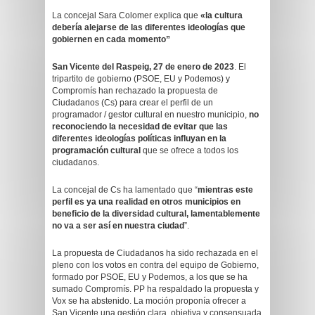
La concejal Sara Colomer explica que
«la cultura
debería alejarse de las diferentes ideologías que
gobiernen en cada momento”
San Vicente del Raspeig, 27 de enero de 2023
. El
tripartito de gobierno (PSOE, EU y Podemos) y
Compromís han rechazado la propuesta de
Ciudadanos (Cs) para crear el perfil de un
programador / gestor cultural en nuestro municipio,
no
reconociendo la necesidad de evitar que las
diferentes ideologías políticas influyan en la
programación cultural
que se ofrece a todos los
ciudadanos.
La concejal de Cs ha lamentado que “
mientras este
perfil es ya una realidad en otros municipios en
beneficio de la diversidad cultural, lamentablemente
no va a ser así en nuestra ciudad
”.
La propuesta de Ciudadanos ha sido rechazada en el
pleno con los votos en contra del equipo de Gobierno,
formado por PSOE, EU y Podemos, a los que se ha
sumado Compromís. PP ha respaldado la propuesta y
Vox se ha abstenido. La moción proponía ofrecer a
San Vicente una gestión clara, objetiva y consensuada