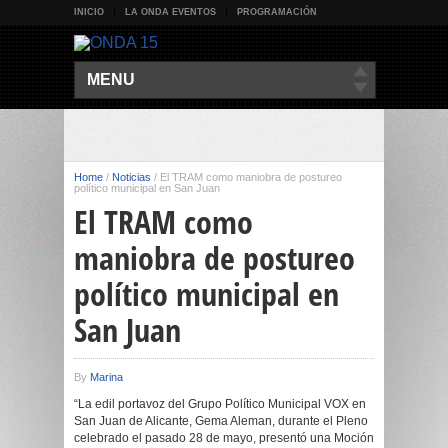
INICIO
LA ONDA EVENTOS
PROGRAMACIÓN
MENU
Home
/
Noticias
/
El TRAM como maniobra de postureo
político municipal en San Juan
El TRAM como
maniobra de postureo
político municipal en
San Juan
By
Marina
“La edil portavoz del Grupo Político Municipal VOX en
San Juan de Alicante, Gema Aleman, durante el Pleno
celebrado el pasado 28 de mayo, presentó una Moción