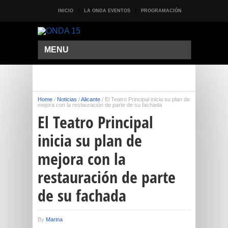
INICIO
LA ONDA EVENTOS
PROGRAMACIÓN
MENU
Home
/
Noticias
/
Alicante
/
El Teatro Principal inicia su plan de
mejora con la restauración de parte de su fachada
El Teatro Principal
inicia su plan de
mejora con la
restauración de parte
de su fachada
By
Marina