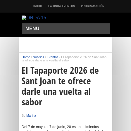
INICIO
LA ONDA EVENTOS
PROGRAMACIÓN
MENU
Home
/
Noticias
/
Eventos
/
El Tapaporte 2026 de Sant Joan
te ofrece darle una vuelta al sabor
El Tapaporte 2026 de
Sant Joan te ofrece
darle una vuelta al
sabor
By
Marina
Del 7 de mayo al 7 de junio, 20 establecimientos