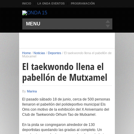
INICIO
LA ONDA EVENTOS
PROGRAMACIÓN
MENU
Home
/
Noticias
/
Deportes
/
El taekwondo llena el pabellón de
Mutxamel
El taekwondo llena el
pabellón de Mutxamel
By
Marina
El pasado sábado 18 de junio, cerca de 500 personas
llenaron el pabellón del polideportivo municipal Els
Oms con motivo de la exhibición del X Aniversario del
Club de Taekwondo Orhum Tao de Mutxamel.
En la pista se congregaron alrededor de 130
deportistas quedando las gradas al completo. Un