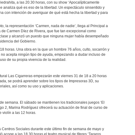
 Piedrahita, a las 20.30 horas, con su show ‘Apocalípticamente
e analiza qué es eso de la libertad. Un espectáculo sinsentido y
ana con intención de averiguar de qué está hecha la libertad y para
o, la representación ‘Carmen, nada de nadie’, llega al Principal a
ida de Carmen Díez de Rivera, que fue tan excepcional como
e clase y alcanzó un puesto que ninguna mujer había desempeñado
sidencia del Gobierno.
 18 horas. Una obra en la que un hombre 76 años, culto, socarrón y
y no acepta ningún tipo de ayuda, empezando a dudar incluso de
uso de su propia vivencia de la realidad.
tural Las Cigarreras empezarán este viernes 31 de 18 a 20 horas
ada, se podrá aprender sobre los tipos de Impresoras 3D, su
eriales, así como su uso y aplicaciones.
in de semana. El sábado se mantienen los tradicionales juegos ‘El
ingo 2, Marina Rodríguez ofrecerá su actuación de final de curso de
 violín a las 12 horas.
s Centros Sociales durante este último fin de semana de mayo y
ló acoge a las 18.30 horas el teatro musical de títeres ‘Tararos