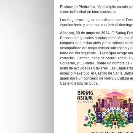
El show de Piedrahita, ‘Apocalípticamente corr
sobre la libertad en tono sarcástico
Las Hogueras llegan este sábado con el Des
Ayuntamiento y con una mascletà el domingo
Alicante, 30 de mayo de 2024.
El Spring Fes
Rabasa con grandes bandas como Vetusta Mor
tampoco se quedan atrás y este sábado arran
acompañado del mejor folklore alicantino y u
tarde del día siguiente. El Principal acoge a
correcto’, ‘Carmen, nada de nadie’, sobre la 
Gobierno, y ‘El Padre’, sobre un hombre de 
resto de actividades y talleres, Las Cigarrer
espacio MakerCig; el Castillo de Santa Bárba
quien dará un concierto de violín; y Cultura 
Castelló e Isla de Cuba.