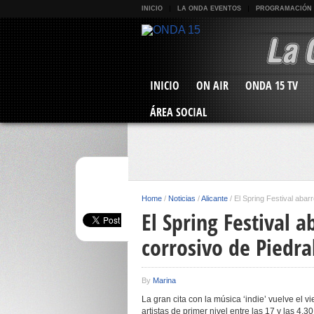
INICIO
LA ONDA EVENTOS
PROGRAMACIÓN
INICIO
ON AIR
ONDA 15 TV
ÁREA SOCIAL
Home
/
Noticias
/
Alicante
/
El Spring Festival abarr
El Spring Festival 
corrosivo de Piedrah
By
Marina
La gran cita con la música ‘indie’ vuelve el
artistas de primer nivel entre las 17 y las 4.3