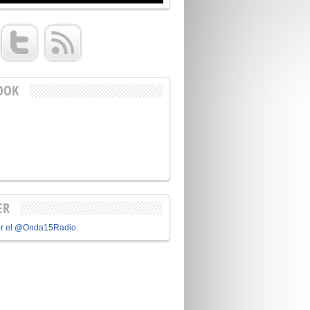
OOK
ER
or el @Onda15Radio.