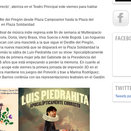
ecto’, aterriza en el Teatro Principal este viernes para hablar
file del Pregón desde Plaza Campoamor hasta la Plaza del
 en Plaza Solidaridad
tival de música indie regresa este fin de semana al Multiespacio
FACEB
la, Doria, Varry Brava, Viva Suecia o Arde Bogotá. Las hogueras
can con una mascletà a la que sigue el Desfile del Pregón,
na nueva mascletà que se disparará en la Plaza Solidaridad la
demás la sátira de Luis Piedrahita con su show ‘Apocalípticamente
vida de primera mujer jefa del Gabinete de la Presidencia del
76 años que está empezando a perder la memoria. En cuanto al
as acoge este viernes la primera jornada de impresión 3D en el
ra mantiene los juegos del Polvorín y trae a Marina Rodríguez,
en Barrios continúa con las representaciones teatrales en el Gastón
TWITT
Tweets p