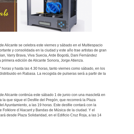
de Alicante se celebra este viernes y sábado en el Multiespacio
ortante y consolidada en la ciudad y este año trae artistas de gran
ian, Varry Brava, Viva Suecia, Arde Bogotá, Dani Fernández
 primera edición de Alicante Sonora, Jorge Atienza.
17 horas y hasta las 4.30 horas, tanto viernes como sábado, en los
istribuido en Rabasa. La recogida de pulseras será a partir de la
de Alicante continúa este sábado 1 de junio con una mascletà en
 la que sigue el Desfile del Pregón, que recorrerá la Plaza
l Ayuntamiento, a las 19 horas. Este desfile contará con la
e Folklore d’Alacant y Bandas de Música de la ciudad. Y el
rá desde Plaza Solidaridad, en el Edificio Cruz Roja, a las 14