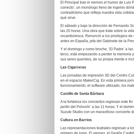
El Principal trae el viernes el humor de Luis
correcto’, un monólogo lleno de ingenio dónd
contradictorio que refleja nuestra vida cotidi
qué sirve.
El sábado y bajo la dirección de Fernando Sot
las 20 horas. Una obra que trata sobre la v
rocambolesca. Renunció a los privilegios d
antes en España, jefa del Gabinete de la Pre
Y el domingo y como broche, ‘El Padre’ a las
terco, está empezando a perder la memoria 
sus seres queridos, de su propia mente e incl
Las Cigarreras
Las jornadas de impresión 3D del Centro Cul
en el espacio MakerCig. En esta primera jorn
funcionamiento, el software utilizado, los mat
Castillo de Santa Bárbara
A la fortaleza los conciertos regresan este f
jardín del Polvorín’ a las 11 horas. Y el dom
Suzuki Studio con un maravilloso concierto de
Cultura en Barrios
Las representaciones teatrales regresan a lo
primero de junio. El viernes, el Gastón Castel