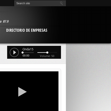
O
DIRECTORIO DE EMPRESAS
Onda15
00:00
Volume: 50