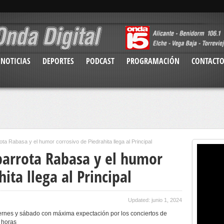
NOTICIAS
DEPORTES
PODCAST
PROGRAMACIÓN
CONTACT
ota Rabasa y el humor corrosivo de Piedrahita llega al Principal
abarrota Rabasa y el humor
ita llega al Principal
Updated: junio 1, 2024
 viernes y sábado con máxima expectación por los conciertos de
0 horas