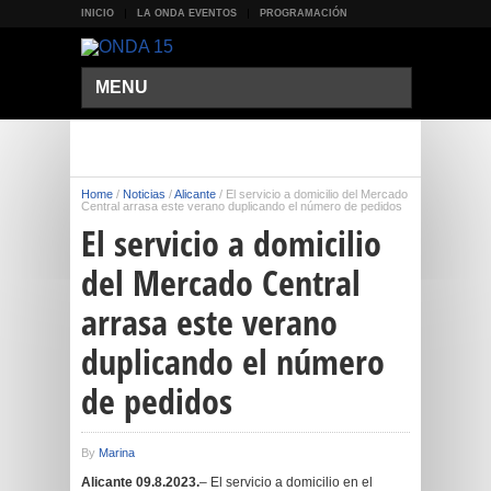
INICIO
LA ONDA EVENTOS
PROGRAMACIÓN
MENU
Home
/
Noticias
/
Alicante
/
El servicio a domicilio del Mercado
Central arrasa este verano duplicando el número de pedidos
El servicio a domicilio
del Mercado Central
arrasa este verano
duplicando el número
de pedidos
By
Marina
Alicante 09.8.2023.
– El servicio a domicilio en el