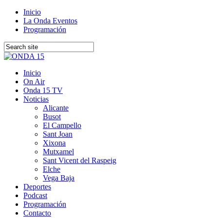
Inicio
La Onda Eventos
Programación
Inicio
On Air
Onda 15 TV
Noticias
Alicante
Busot
El Campello
Sant Joan
Xixona
Mutxamel
Sant Vicent del Raspeig
Elche
Vega Baja
Deportes
Podcast
Programación
Contacto