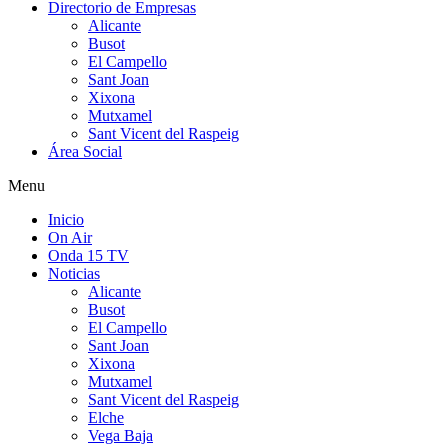
Directorio de Empresas
Alicante
Busot
El Campello
Sant Joan
Xixona
Mutxamel
Sant Vicent del Raspeig
Área Social
Menu
Inicio
On Air
Onda 15 TV
Noticias
Alicante
Busot
El Campello
Sant Joan
Xixona
Mutxamel
Sant Vicent del Raspeig
Elche
Vega Baja