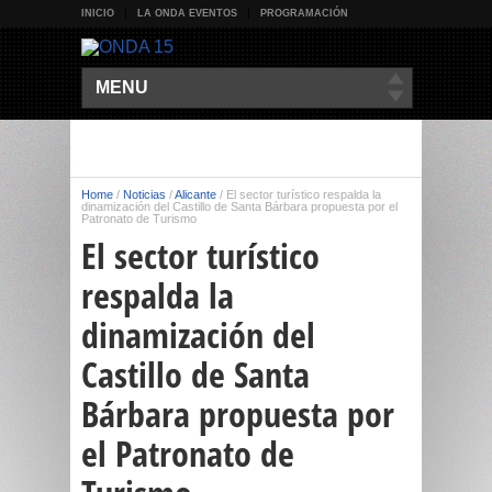
INICIO
LA ONDA EVENTOS
PROGRAMACIÓN
MENU
Home
/
Noticias
/
Alicante
/
El sector turístico respalda la
dinamización del Castillo de Santa Bárbara propuesta por el
Patronato de Turismo
El sector turístico
respalda la
dinamización del
Castillo de Santa
Bárbara propuesta por
el Patronato de