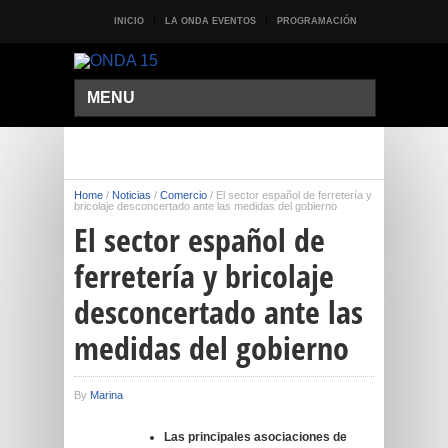
INICIO
LA ONDA EVENTOS
PROGRAMACIÓN
MENU
Home
/
Noticias
/
Comercio
/
El sector español de ferretería y
bricolaje desconcertado ante las medidas del gobierno
El sector español de
ferretería y bricolaje
desconcertado ante las
medidas del gobierno
By
Marina
Las principales asociaciones de