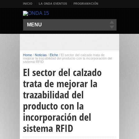
INICIO
LA ONDA EVENTOS
PROGRAMACIÓN
MENU
Home
/
Noticias
/
Elche
/
El sector del calzado trata de
mejorar la trazabilidad del producto con la incorporación del
sistema RFID
El sector del calzado
trata de mejorar la
trazabilidad del
producto con la
incorporación del
sistema RFID