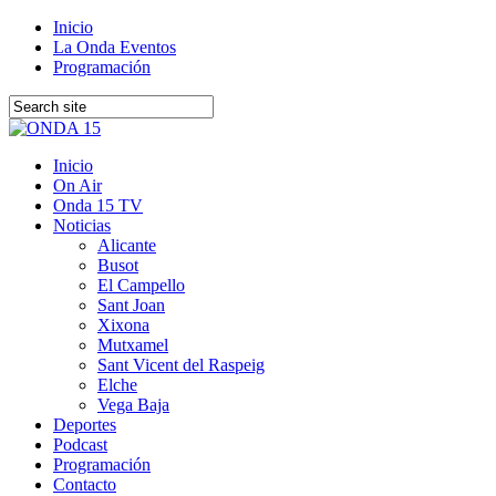
Inicio
La Onda Eventos
Programación
Inicio
On Air
Onda 15 TV
Noticias
Alicante
Busot
El Campello
Sant Joan
Xixona
Mutxamel
Sant Vicent del Raspeig
Elche
Vega Baja
Deportes
Podcast
Programación
Contacto