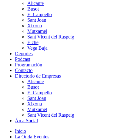
Alicante
Busot
El Campello
Sant Joan
Xixona
Mutxamel
Sant Vicent del Raspeig
Elche
Vega Baja
Deportes
Podcast
Programación
Contacto
Directorio de Empresas
Alicante
Busot
El Campello
Sant Joan
Xixona
Mutxamel
Sant Vicent del Raspeig
Área Social
Inicio
La Onda Eventos