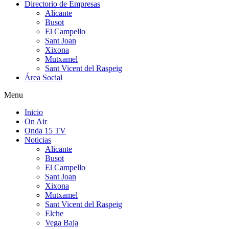
Directorio de Empresas
Alicante
Busot
El Campello
Sant Joan
Xixona
Mutxamel
Sant Vicent del Raspeig
Área Social
Menu
Inicio
On Air
Onda 15 TV
Noticias
Alicante
Busot
El Campello
Sant Joan
Xixona
Mutxamel
Sant Vicent del Raspeig
Elche
Vega Baja