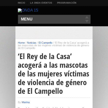
INICIO
LA ONDA EVENTOS
PROGRAMACIÓN
MENU
Home
/
Noticias
/
El Campello
/
‘El Rey de la Casa’ acogerá a
las mascotas de las mujeres víctimas de violencia de género
de El Campello
‘El Rey de la Casa’
acogerá a las mascotas
de las mujeres víctimas
de violencia de género
de El Campello
By
Marina