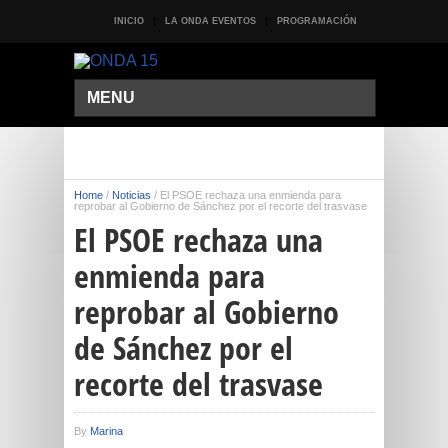
INICIO
LA ONDA EVENTOS
PROGRAMACIÓN
MENU
Home
/
Noticias
/
El PSOE rechaza una enmienda para
reprobar al Gobierno de Sánchez por el recorte del trasvase
El PSOE rechaza una
enmienda para
reprobar al Gobierno
de Sánchez por el
recorte del trasvase
By
Marina