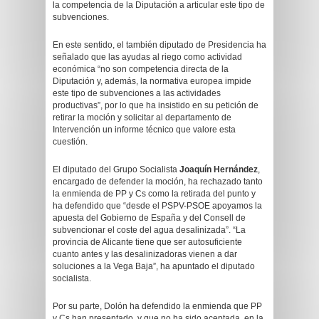
la competencia de la Diputación a articular este tipo de
subvenciones.
En este sentido, el también diputado de Presidencia ha
señalado que las ayudas al riego como actividad
económica “no son competencia directa de la
Diputación y, además, la normativa europea impide
este tipo de subvenciones a las actividades
productivas”, por lo que ha insistido en su petición de
retirar la moción y solicitar al departamento de
Intervención un informe técnico que valore esta
cuestión.
El diputado del Grupo Socialista
Joaquín Hernández
,
encargado de defender la moción, ha rechazado tanto
la enmienda de PP y Cs como la retirada del punto y
ha defendido que “desde el PSPV-PSOE apoyamos la
apuesta del Gobierno de España y del Consell de
subvencionar el coste del agua desalinizada”. “La
provincia de Alicante tiene que ser autosuficiente
cuanto antes y las desalinizadoras vienen a dar
soluciones a la Vega Baja”, ha apuntado el diputado
socialista.
Por su parte, Dolón ha defendido la enmienda que PP
y Cs han presentado, y que no ha sido aceptada, en la