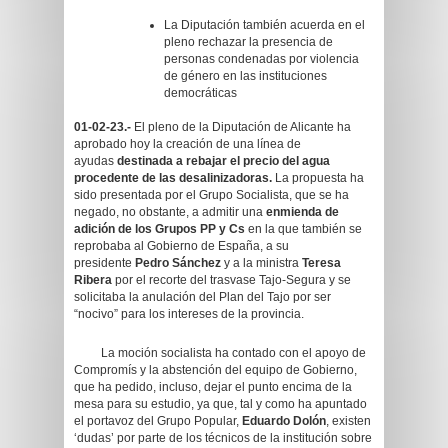
La Diputación también acuerda en el
pleno rechazar la presencia de
personas condenadas por violencia
de género en las instituciones
democráticas
01-02-23.-
El pleno de la Diputación de Alicante ha
aprobado hoy la creación de una línea de
ayudas
destinada a rebajar el precio del agua
procedente de las desalinizadoras.
La propuesta ha
sido presentada por el Grupo Socialista, que se ha
negado, no obstante, a admitir una
enmienda de
adición de los Grupos PP y Cs
en la que también se
reprobaba al Gobierno de España, a su
presidente
Pedro Sánchez
y a la ministra
Teresa
Ribera
por el recorte del trasvase Tajo-Segura y se
solicitaba la anulación del Plan del Tajo por ser
“nocivo” para los intereses de la provincia.
La moción socialista ha contado con el apoyo de
Compromís y la abstención del equipo de Gobierno,
que ha pedido, incluso, dejar el punto encima de la
mesa para su estudio, ya que, tal y como ha apuntado
el portavoz del Grupo Popular,
Eduardo Dolón
, existen
‘dudas’ por parte de los técnicos de la institución sobre