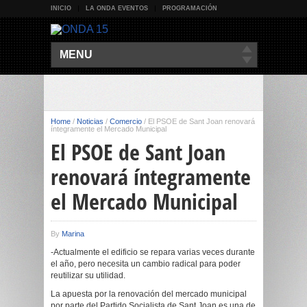
INICIO
LA ONDA EVENTOS
PROGRAMACIÓN
MENU
Home
/
Noticias
/
Comercio
/
El PSOE de Sant Joan renovará
íntegramente el Mercado Municipal
El PSOE de Sant Joan
renovará íntegramente
el Mercado Municipal
By
Marina
-Actualmente el edificio se repara varias veces durante
el año, pero necesita un cambio radical para poder
reutilizar su utilidad.
La apuesta por la renovación del mercado municipal
por parte del Partido Socialista de Sant Joan es una de