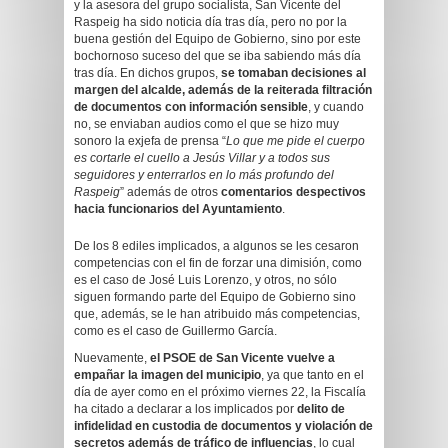
y la asesora del grupo socialista, San Vicente del
Raspeig ha sido noticia día tras día, pero no por la
buena gestión del Equipo de Gobierno, sino por este
bochornoso suceso del que se iba sabiendo más día
tras día. En dichos grupos,
se tomaban decisiones al
margen del alcalde, además de la reiterada filtración
de documentos con información sensible
, y cuando
no, se enviaban audios como el que se hizo muy
sonoro la exjefa de prensa “
Lo que me pide el cuerpo
es cortarle el cuello a Jesús Villar y a todos sus
seguidores y enterrarlos en lo más profundo del
Raspeig
” además de otros
comentarios despectivos
hacia funcionarios del Ayuntamiento
.
De los 8 ediles implicados, a algunos se les cesaron
competencias con el fin de forzar una dimisión, como
es el caso de José Luis Lorenzo, y otros, no sólo
siguen formando parte del Equipo de Gobierno sino
que, además, se le han atribuido más competencias,
como es el caso de Guillermo García.
Nuevamente,
el PSOE de San Vicente vuelve a
empañar la imagen del municipio
, ya que tanto en el
día de ayer como en el próximo viernes 22, la Fiscalía
ha citado a declarar a los implicados por
delito de
infidelidad en custodia de documentos y violación de
secretos además de tráfico de influencias
, lo cual