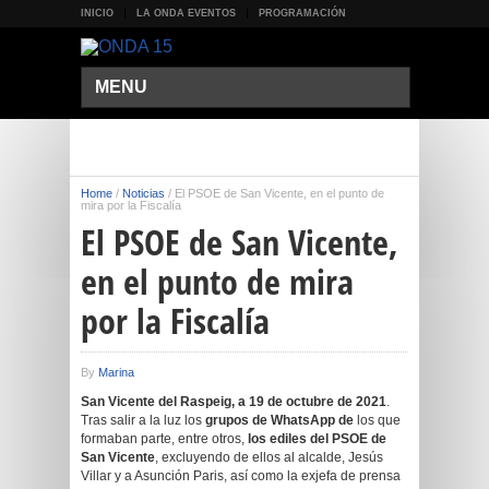
INICIO
LA ONDA EVENTOS
PROGRAMACIÓN
MENU
Home
/
Noticias
/
El PSOE de San Vicente, en el punto de
mira por la Fiscalía
El PSOE de San Vicente,
en el punto de mira
por la Fiscalía
By
Marina
San Vicente del Raspeig, a 19 de octubre de 2021
.
Tras salir a la luz los
grupos de WhatsApp de
los que
formaban parte, entre otros,
los ediles del PSOE de
San Vicente
, excluyendo de ellos al alcalde, Jesús
Villar y a Asunción Paris, así como la exjefa de prensa