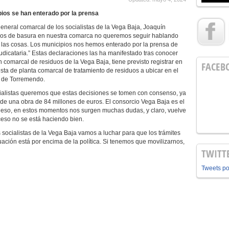
ipios se han enterado por la prensa
general comarcal de los socialistas de la Vega Baja, Joaquín
mos de basura en nuestra comarca no queremos seguir hablando
 las cosas. Los municipios nos hemos enterado por la prensa de
dicataria.” Estas declaraciones las ha manifestado tras conocer
 comarcal de residuos de la Vega Baja, tiene previsto registrar en
FACEB
ta de planta comarcal de tratamiento de residuos a ubicar en el
a de Torremendo.
ialistas queremos que estas decisiones se tomen con consenso, ya
e una obra de 84 millones de euros. El consorcio Vega Baja es el
or eso, en estos momentos nos surgen muchas dudas, y claro, vuelve
ceso no se está haciendo bien.
 socialistas de la Vega Baja vamos a luchar para que los trámites
tuación está por encima de la política. Si tenemos que movilizarnos,
TWITT
Tweets p