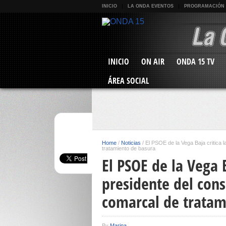
INICIO
LA ONDA EVENTOS
PROGRAMACIÓN
INICIO
ON AIR
ONDA 15 TV
ÁREA SOCIAL
Home
/
Noticias
/
El PSOE de la Vega Baja critica 
tratamiento de basura
El PSOE de la Vega B
presidente del cons
comarcal de tratam
By
Marina