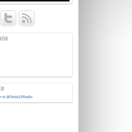
OOK
ER
or el @Onda15Radio.