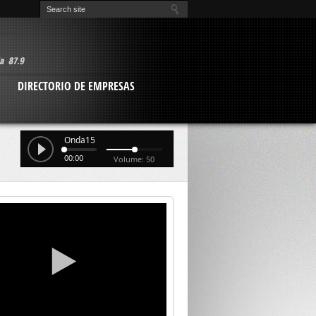
O
DIRECTORIO DE EMPRESAS
Onda15
00:00
Volume: 50