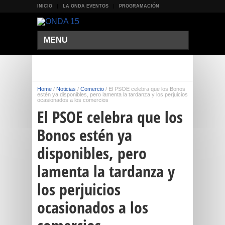
INICIO
LA ONDA EVENTOS
PROGRAMACIÓN
MENU
Home
/
Noticias
/
Comercio
/
El PSOE celebra que los Bonos
estén ya disponibles, pero lamenta la tardanza y los perjuicios
ocasionados a los comercios
El PSOE celebra que los
Bonos estén ya
disponibles, pero
lamenta la tardanza y
los perjuicios
ocasionados a los