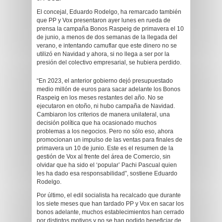
El concejal, Eduardo Rodelgo, ha remarcado también
que PP y Vox presentaron ayer lunes en rueda de
prensa la campaña Bonos Raspeig de primavera el 10
de junio, a menos de dos semanas de la llegada del
verano, e intentando camuflar que este dinero no se
utilizó en Navidad y ahora, si no llega a ser por la
presión del colectivo empresarial, se hubiera perdido.
“En 2023, el anterior gobierno dejó presupuestado
medio millón de euros para sacar adelante los Bonos
Raspeig en los meses restantes del año. No se
ejecutaron en otoño, ni hubo campaña de Navidad.
Cambiaron los criterios de manera unilateral, una
decisión política que ha ocasionado muchos
problemas a los negocios. Pero no sólo eso, ahora
promocionan un impulso de las ventas para finales de
primavera un 10 de junio. Este es el resumen de la
gestión de Vox al frente del área de Comercio, sin
olvidar que ha sido el ‘popular’ Pachi Pascual quien
les ha dado esa responsabilidad”, sostiene Eduardo
Rodelgo.
Por último, el edil socialista ha recalcado que durante
los siete meses que han tardado PP y Vox en sacar los
bonos adelante, muchos establecimientos han cerrado
por distintos motivos y no se han podido beneficiar de