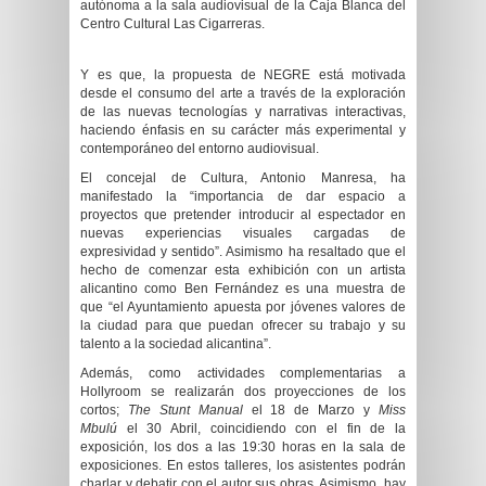
autónoma a la sala audiovisual de la Caja Blanca del
Centro Cultural Las Cigarreras.
Y es que, la propuesta de NEGRE
está motivada
desde el consumo del arte a través de la exploración
de las nuevas tecnologías y narrativas interactivas,
haciendo énfasis en su carácter más experimental y
contemporáneo del entorno audiovisual.
El concejal de Cultura, Antonio Manresa, ha
manifestado la “importancia de dar espacio a
proyectos que pretender introducir al espectador en
nuevas experiencias visuales cargadas de
expresividad y sentido”. Asimismo ha resaltado que el
hecho de comenzar esta exhibición con un artista
alicantino como Ben Fernández es una muestra de
que “el Ayuntamiento apuesta por jóvenes valores de
la ciudad para que puedan ofrecer su trabajo y su
talento a la sociedad alicantina”.
Además, como actividades complementarias a
Hollyroom se realizarán dos proyecciones de los
cortos;
The Stunt Manual
el 18 de Marzo y
Miss
Mbulú
el 30 Abril, coincidiendo con el fin de la
exposición, los dos a las 19:30 horas en la sala de
exposiciones. En estos talleres, los asistentes podrán
charlar y debatir con el autor sus obras. Asimismo, hay