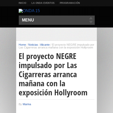
INICIO
LA ONDA EVENTOS
PROGRAMACIÓN
MENU
Home
/
Noticias
/
Alicante
/
El proyecto NEGRE impulsado por
Las Cigarreras arranca mañana con la exposición Hollyroom
El proyecto NEGRE
impulsado por Las
Cigarreras arranca
mañana con la
exposición Hollyroom
By
Marina