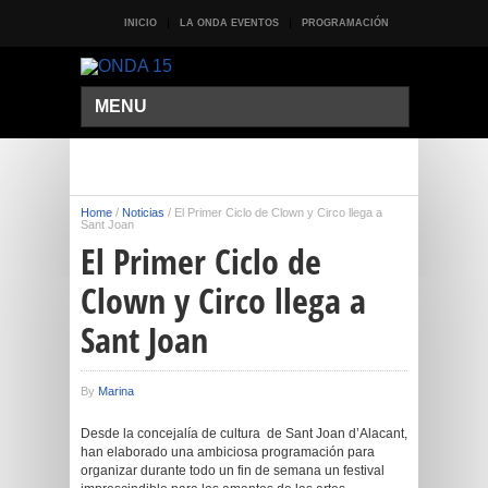
INICIO
LA ONDA EVENTOS
PROGRAMACIÓN
MENU
Home
/
Noticias
/
El Primer Ciclo de Clown y Circo llega a
Sant Joan
El Primer Ciclo de
Clown y Circo llega a
Sant Joan
By
Marina
Desde la concejalía de cultura de Sant Joan d’Alacant,
han elaborado una ambiciosa programación para
organizar durante todo un fin de semana un festival