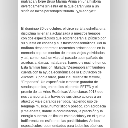
malvada y torpe Bruja Maruja Piruja en una historia
divertidamente siniestra en la que darán vida a un
sinfín de locos personajes titulada “¿miedo yo?”.
El domingo 30 de octubre, el circo será la estrella, una
disciplina milenaria actualizada a nuestros tiempos
con dos espectáculos que sorprenderán al público por
su puesta en escena y sus trasfondos temáticos. Por la
mañana despertaremos recuerdos arrinconados en la
memoria bajo un montón de trastos viejos y olvidados
y así, comenzará un viaje al pasado acompañado de
acrobacia, danza, malabares, trapecio y mucho humor.
Esta familiar función titulada “Desempolsant” también
cuenta con la ayuda económica de la Diputación de
Alicante. Y por la tarde, para clausurar este festival,
“Emportats”. Un espectáculo circense ganador de
sendos premios, entre ellos el premio FETEN y el
premio de las Artes Escénicas Valencianas 2018 que
nos transportará, a través de sus cinco actores a un
atractivo viaje para los sentidos, haciendo uso del
lenguaje musical, humorístico y poético, con acrobacia
y malabares, donde la coordinación, la precisión y la
energía superan los límites establecidos y en el que la
indiferencia no está entre las posibilidades. Ambos
espectáculos recomendados para todos los públicos