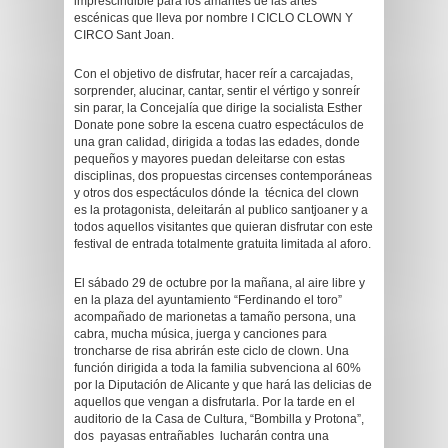
imprescindible para los amantes de las artes
escénicas que lleva por nombre I CICLO CLOWN Y
CIRCO Sant Joan.
Con el objetivo de disfrutar, hacer reír a carcajadas,
sorprender, alucinar, cantar, sentir el vértigo y sonreír
sin parar, la Concejalía que dirige la socialista Esther
Donate pone sobre la escena cuatro espectáculos de
una gran calidad, dirigida a todas las edades, donde
pequeños y mayores puedan deleitarse con estas
disciplinas, dos propuestas circenses contemporáneas
y otros dos espectáculos dónde la técnica del clown
es la protagonista, deleitarán al publico santjoaner y a
todos aquellos visitantes que quieran disfrutar con este
festival de entrada totalmente gratuita limitada al aforo.
El sábado 29 de octubre por la mañana, al aire libre y
en la plaza del ayuntamiento “Ferdinando el toro”
acompañado de marionetas a tamaño persona, una
cabra, mucha música, juerga y canciones para
troncharse de risa abrirán este ciclo de clown. Una
función dirigida a toda la familia subvenciona al 60%
por la Diputación de Alicante y que hará las delicias de
aquellos que vengan a disfrutarla. Por la tarde en el
auditorio de la Casa de Cultura, “Bombilla y Protona”,
dos payasas entrañables lucharán contra una