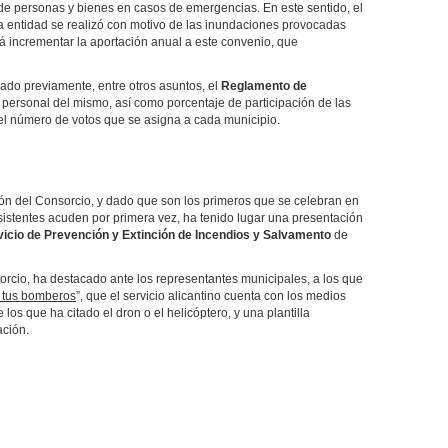
o de personas y bienes en casos de emergencias. En este sentido, el
a entidad se realizó con motivo de las inundaciones provocadas
á incrementar la aportación anual a este convenio, que
ado previamente, entre otros asuntos, el
Reglamento de
 personal del mismo, así como porcentaje de participación de las
el número de votos que se asigna a cada municipio.
ión del Consorcio, y dado que son los primeros que se celebran en
asistentes acuden por primera vez, ha tenido lugar una presentación
vicio de Prevención y Extinción de Incendios y Salvamento
de
sorcio, ha destacado ante los representantes municipales, a los que
 tus bomberos
”, que el servicio alicantino cuenta con los medios
los que ha citado el dron o el helicóptero, y una plantilla
ación.