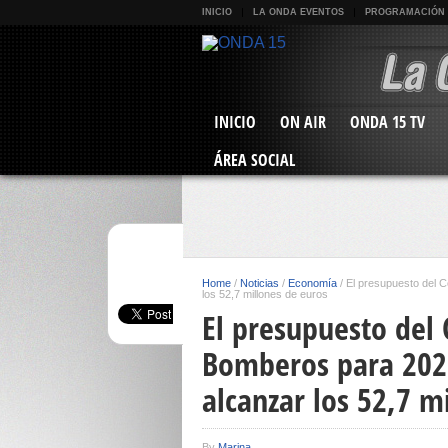
INICIO
LA ONDA EVENTOS
PROGRAMACIÓN
INICIO
ON AIR
ONDA 15 TV
ÁREA SOCIAL
Home
/
Noticias
/
Economía
/
El presupuesto del 
los 52,7 millones de euros
El presupuesto del 
Bomberos para 202
alcanzar los 52,7 m
By
Marina