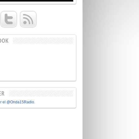
OOK
ER
or el @Onda15Radio.