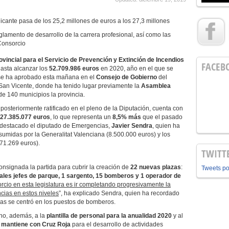
icante pasa de los 25,2 millones de euros a los 27,3 millones
amento de desarrollo de la carrera profesional, así como las
Consorcio
vincial para el Servicio de Prevención y Extinción de Incendios
FACEB
asta alcanzar los
52.709.986 euros
en 2020, año en el que se
 se ha aprobado esta mañana en el
Consejo de Gobierno
del
 San Vicente, donde ha tenido lugar previamente la
Asamblea
e 140 municipios la provincia.
posteriormente ratificado en el pleno de la Diputación, cuenta con
27.385.077 euros
, lo que representa un
8,5% más
que el pasado
a destacado el diputado de Emergencias,
Javier Sendra
, quien ha
sumidas por la Generalitat Valenciana (8.500.000 euros) y los
71.269 euros).
TWITT
onsignada la partida para cubrir la creación de
22 nuevas plazas
:
Tweets p
iciales jefes de parque, 1 sargento, 15 bomberos y 1 operador de
orcio en esta legislatura es ir completando progresivamente la
cias en estos niveles
”, ha explicado Sendra, quien ha recordado
lazas se centró en los puestos de bomberos.
no, además, a la
plantilla de personal para la anualidad 2020
y al
 mantiene con Cruz Roja
para el desarrollo de actividades