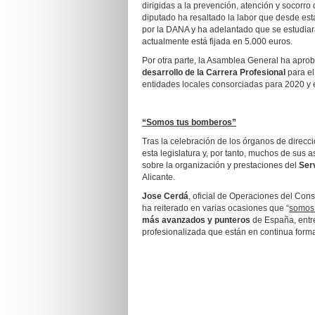
dirigidas a la prevención, atención y socorr
diputado ha resaltado la labor que desde est
por la DANA y ha adelantado que se estudiar
actualmente está fijada en 5.000 euros.
Por otra parte, la Asamblea General ha aprob
desarrollo de la Carrera Profesional
para el
entidades locales consorciadas para 2020 y 
“Somos tus bomberos”
Tras la celebración de los órganos de direcc
esta legislatura y, por tanto, muchos de sus 
sobre la organización y prestaciones del
Ser
Alicante.
Jose Cerdá
, oficial de Operaciones del Con
ha reiterado en varias ocasiones que “
somos
más avanzados y punteros
de España, entre 
profesionalizada que están en continua form