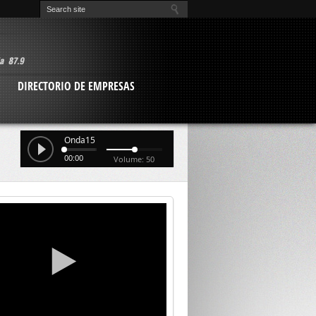
O
DIRECTORIO DE EMPRESAS
Onda15
00:00
Volume: 50