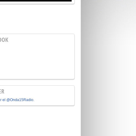
OOK
ER
or el @Onda15Radio.