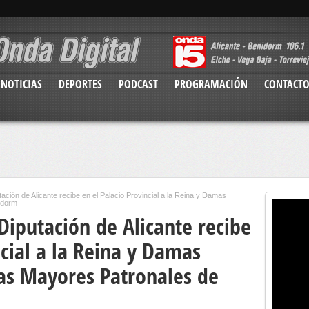
NOTICIAS
DEPORTES
PODCAST
PROGRAMACIÓN
CONTACT
tación de Alicante recibe en el Palacio Provincial a la Reina y Damas
idorm
 Diputación de Alicante recibe
ncial a la Reina y Damas
tas Mayores Patronales de