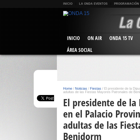
INICIO
LA ONDA EVENTOS
PROGRAMACIÓN
INICIO
ON AIR
ONDA 15 TV
ÁREA SOCIAL
Home
/
Noticias
/
Fiestas
/
El presidente de la Dipu
adultas de las Fiestas Mayores Patronales de Ben
El presidente de la
en el Palacio Provi
adultas de las Fies
Benidorm