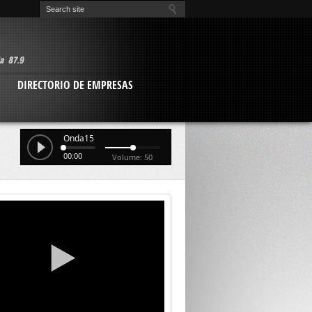
O
DIRECTORIO DE EMPRESAS
Onda15
00:00
Volume: 50