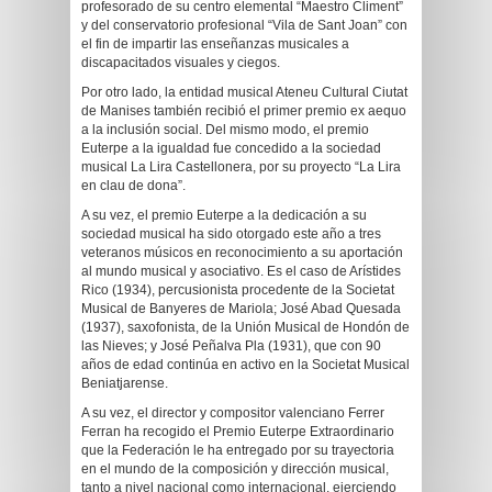
profesorado de su centro elemental “Maestro Climent”
y del conservatorio profesional “Vila de Sant Joan” con
el fin de impartir las enseñanzas musicales a
discapacitados visuales y ciegos.
Por otro lado, la entidad musical Ateneu Cultural Ciutat
de Manises también recibió el primer premio ex aequo
a la inclusión social. Del mismo modo, el premio
Euterpe a la igualdad fue concedido a la sociedad
musical La Lira Castellonera, por su proyecto “La Lira
en clau de dona”.
A su vez, el premio Euterpe a la dedicación a su
sociedad musical ha sido otorgado este año a tres
veteranos músicos en reconocimiento a su aportación
al mundo musical y asociativo. Es el caso de Arístides
Rico (1934), percusionista procedente de la Societat
Musical de Banyeres de Mariola; José Abad Quesada
(1937), saxofonista, de la Unión Musical de Hondón de
las Nieves; y José Peñalva Pla (1931), que con 90
años de edad continúa en activo en la Societat Musical
Beniatjarense.
A su vez, el director y compositor valenciano Ferrer
Ferran ha recogido el Premio Euterpe Extraordinario
que la Federación le ha entregado por su trayectoria
en el mundo de la composición y dirección musical,
tanto a nivel nacional como internacional, ejerciendo