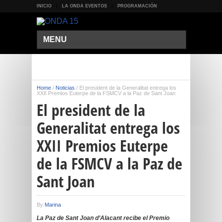
INICIO
LA ONDA EVENTOS
PROGRAMACIÓN
MENU
Home
/
Noticias
/
El president de la Generalitat entrega los
XXII Premios Euterpe de la FSMCV a la Paz de Sant Joan
El president de la
Generalitat entrega los
XXII Premios Euterpe
de la FSMCV a la Paz de
Sant Joan
By
Marina
La Paz de Sant Joan d’Alacant recibe el Premio