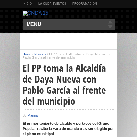
INICIO
LA ONDA EVENTOS
PROGRAMACIÓN
MENU
Home
/
Noticias
/
El PP toma la Alcaldía de Daya Nueva con
Pablo García al frente del municipio
El PP toma la Alcaldía
de Daya Nueva con
Pablo García al frente
del municipio
By
Marina
El primer teniente de alcalde y portavoz del Grupo
Popular recibe la vara de mando tras ser elegido por
el pleno municipal