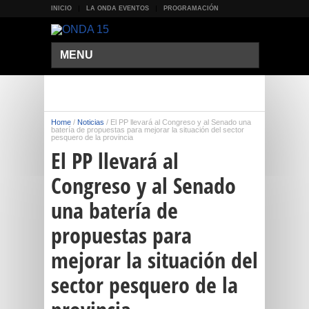
INICIO
LA ONDA EVENTOS
PROGRAMACIÓN
MENU
Home
/
Noticias
/
El PP llevará al Congreso y al Senado una
batería de propuestas para mejorar la situación del sector
pesquero de la provincia
El PP llevará al
Congreso y al Senado
una batería de
propuestas para
mejorar la situación del
sector pesquero de la