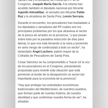
Santa Pola y el portavoz de Pesca del PP en el
Congreso,
Joaquín María García
. A la misma han
acudido también el diputado nacional por Alicante
Agustín Almodóbar
, el senador por Alicante
Pablo
Ruz
y la alcaldesa de Santa Pola,
Loreto Serrano.
Durante el encuentro, los pescadores han trasladado a
los diputados y senadores del PP cuáles son los
principales problemas por los que atraviesa el sector
de la pesca de arrastre en la provincia, “y que pasan
sobre todo por la paulatina reducción de días para
faenar, lo que nos está llevando a la ruina y poniendo
en serio riesgo de continuidad a todo un sector”, ha
lamentado
Ángel Luchoro
, patrón mayor de la
Cofradía de Pescadores de Santa Pola.
César Sánchez se ha comprometido a “hacer oír la voz
de los pescadores en el Congreso, presentando
propuestas para revertir esta situación que está
poniendo al borde de la desaparición un sector tan
importante para la economía de la provincia”.
“Hay que proteger las actividades económicas
tradicionales del Mediterráneo, de nuestros pueblos,
que forman parte de nuestra historia, de nuestra
identidad y que conforman nuestra forma de ser”, ha
añadido.