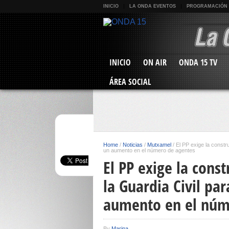
INICIO
LA ONDA EVENTOS
PROGRAMACIÓN
INICIO
ON AIR
ONDA 15 TV
ÁREA SOCIAL
Home
/
Noticias
/
Mutxamel
/
El PP exige la constr
un aumento en el número de agentes
El PP exige la const
la Guardia Civil pa
aumento en el núm
By
Marina