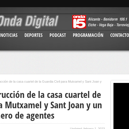
NOTICIAS
DEPORTES
PODCAST
PROGRAMACIÓN
CONTACT
ucción de la casa cuartel de la Guardia Civil para Mutxamel y Sant Joan y
rucción de la casa cuartel de
ra Mutxamel y Sant Joan y un
ero de agentes
Updated: febrero 1, 2023