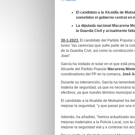
El candidato a la Alcaldía de Mutxa
sometidos el gobierno central en 
La diputada nacional Macarena Mo
la Guardia Civil y actualmente falt
30-1-2023.
El candidato del Partido Popular 
lunes “las carencias que sufre parte de la co
de la Guardia Civil, así como la construcción
Joan”.
García ha visitado el solar en el que está p
Alicante del Partido Popular
Macarena Mont
coordinadores del PP en la comarca,
José A
Durante su intervención, García ha lamentado 
materia de seguridad, ya que es necesaria la
efectivos, ya que nuestro término municipal 
El candidato a la Alcaldía de Mutxamel ha d
mejorar la seguridad, “y que pasan por una in
Además, ha añadido, “hemos actualizado las 
mejoras materiales a la Policía Local, con l
mejorar la seguridad vial y a controlar los acc