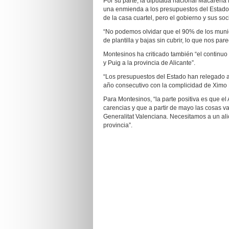
Por su parte, la diputada nacional Macarena
una enmienda a los presupuestos del Estado p
de la casa cuartel, pero el gobierno y sus soc
“No podemos olvidar que el 90% de los muni
de plantilla y bajas sin cubrir, lo que nos pa
Montesinos ha criticado también “el continu
y Puig a la provincia de Alicante”.
“Los presupuestos del Estado han relegado a 
año consecutivo con la complicidad de Ximo 
Para Montesinos, “la parte positiva es que e
carencias y que a partir de mayo las cosas v
Generalitat Valenciana. Necesitamos a un alic
provincia”.