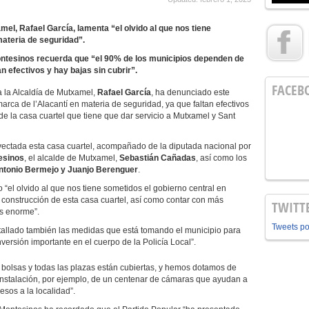
mel, Rafael García, lamenta “el olvido al que nos tiene
materia de seguridad”.
ntesinos recuerda que “el 90% de los municipios dependen de
an efectivos y hay bajas sin cubrir”.
FACEB
a la Alcaldía de Mutxamel,
Rafael García
, ha denunciado este
marca de l’Alacantí en materia de seguridad, ya que faltan efectivos
 de la casa cuartel que tiene que dar servicio a Mutxamel y Sant
royectada esta casa cuartel, acompañado de la diputada nacional por
esinos
, el alcalde de Mutxamel,
Sebastián Cañadas
, así como los
ntonio Bermejo y Juanjo Berenguer
.
“el olvido al que nos tiene sometidos el gobierno central en
 construcción de esta casa cuartel, así como contar con más
TWITT
es enorme”.
Tweets p
etallado también las medidas que está tomando el municipio para
versión importante en el cuerpo de la Policía Local”.
bolsas y todas las plazas están cubiertas, y hemos dotamos de
a instalación, por ejemplo, de un centenar de cámaras que ayudan a
esos a la localidad”.