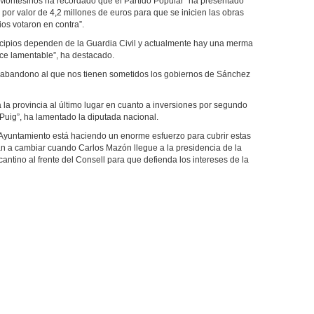
 Montesinos ha recordado que el Partido Popular “ha presentado
or valor de 4,2 millones de euros para que se inicien las obras
ios votaron en contra”.
cipios dependen de la Guardia Civil y actualmente hay una merma
rece lamentable”, ha destacado.
o abandono al que nos tienen sometidos los gobiernos de Sánchez
la provincia al último lugar en cuanto a inversiones por segundo
Puig”, ha lamentado la diputada nacional.
l Ayuntamiento está haciendo un enorme esfuerzo para cubrir estas
an a cambiar cuando Carlos Mazón llegue a la presidencia de la
antino al frente del Consell para que defienda los intereses de la