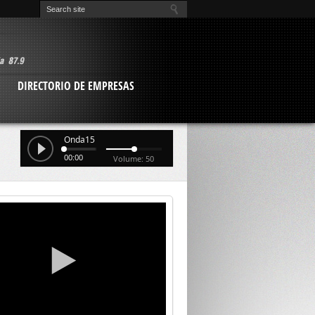
O
DIRECTORIO DE EMPRESAS
Onda15
00:00
Volume: 50