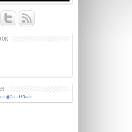
OOK
ER
or el @Onda15Radio.