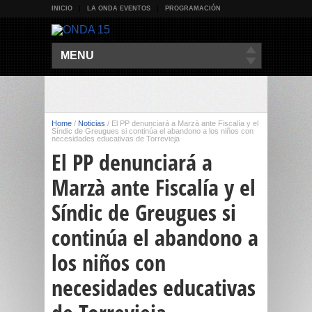
INICIO
LA ONDA EVENTOS
PROGRAMACIÓN
MENU
Home
/
Noticias
/
El PP denunciará a Marzà ante Fiscalía y el
Síndic de Greugues si continúa el abandono a los niños con
necesidades educativas de Torrevieja
El PP denunciará a
Marzà ante Fiscalía y el
Síndic de Greugues si
continúa el abandono a
los niños con
necesidades educativas